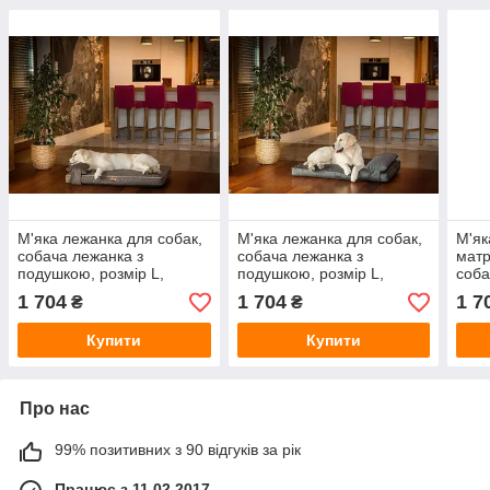
М'яка лежанка для собак,
М'яка лежанка для собак,
М'як
собача лежанка з
собача лежанка з
матр
подушкою, розмір L,
подушкою, розмір L,
соба
коричневий колір
графіт
1 704
1 704
1 7
₴
₴
Купити
Купити
Про нас
99% позитивних з 90 відгуків за рік
Працює з 11.02.2017