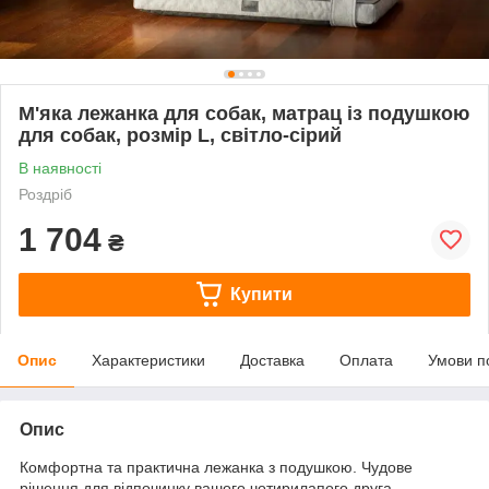
М'яка лежанка для собак, матрац із подушкою
для собак, розмір L, світло-сірий
В наявності
Роздріб
1 704
₴
Купити
Опис
Характеристики
Доставка
Оплата
Умови п
Опис
Комфортна та практична лежанка з подушкою. Чудове
рішення для відпочинку вашого чотирилапого друга.