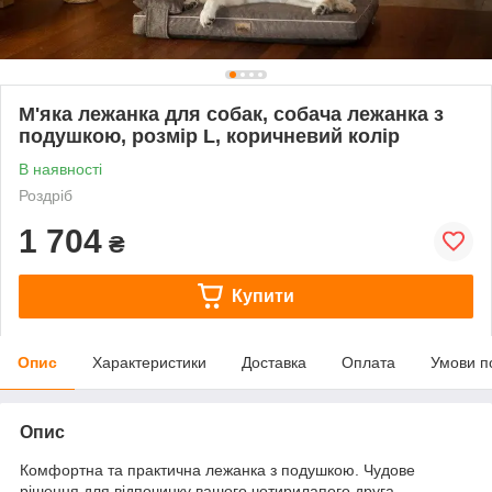
М'яка лежанка для собак, собача лежанка з
подушкою, розмір L, коричневий колір
В наявності
Роздріб
1 704
₴
Купити
Опис
Характеристики
Доставка
Оплата
Умови п
Опис
Комфортна та практична лежанка з подушкою. Чудове
рішення для відпочинку вашого чотирилапого друга.