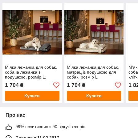
М'яка лежанка для собак,
М'яка лежанка для собак,
М'як
собача лежанка з
матрац із подушкою для
соба
подушкою, розмір L,
собак, розмір L
кліт
графіт
х 10
1 704
1 704
1 8
₴
₴
Купити
Купити
Про нас
99% позитивних з 90 відгуків за рік
Працює з 11.02.2017