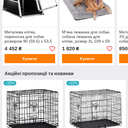
Металева клітка,
М'яка лежанка для собак,
Мета
переноска для собак
собача лежанка для
XS д
розміром 90 (58,5) х 53,5
клітки, розмір XL 109 х 69
соба
х 70 см
х 10 см
коті
4 452
1 820
850
₴
₴
Купити
Купити
Акційні пропозиції та новинки
–15%
–12%