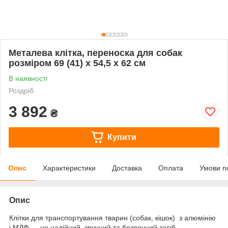
Металева клітка, переноска для собак
розміром 69 (41) х 54,5 х 62 см
В наявності
Роздріб
3 892
₴
Купити
Опис
Характеристики
Доставка
Оплата
Умови п
Опис
Клітки для транспортування тварин (собак, кішок) з алюмінію
і МДФ — це надійний, зручний та безпечний засіб