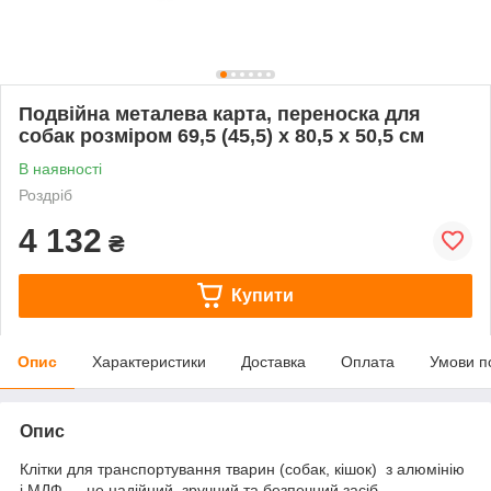
Подвійна металева карта, переноска для
собак розміром 69,5 (45,5) х 80,5 х 50,5 см
В наявності
Роздріб
4 132
₴
Купити
Опис
Характеристики
Доставка
Оплата
Умови п
Опис
Клітки для транспортування тварин (собак, кішок) з алюмінію
і МДФ — це надійний, зручний та безпечний засіб