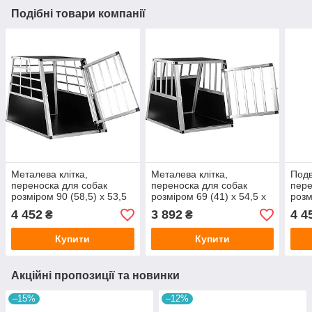
Подібні товари компанії
Металева клітка,
Металева клітка,
Подв
переноска для собак
переноска для собак
пере
розміром 90 (58,5) х 53,5
розміром 69 (41) х 54,5 х
розм
х 70 см
62 см
см
4 452
3 892
4 4
₴
₴
Купити
Купити
Акційні пропозиції та новинки
–15%
–12%