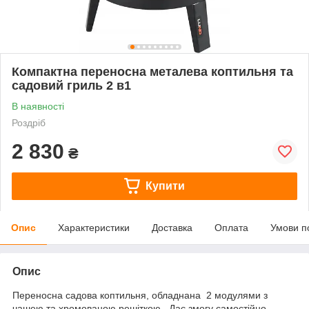
Компактна переносна металева коптильня та
садовий гриль 2 в1
В наявності
Роздріб
2 830
₴
Купити
Опис
Характеристики
Доставка
Оплата
Умови п
Опис
Переносна садова коптильня, обладнана 2 модулями з
чашею та хромованою решіткою . Дає змогу самостійно