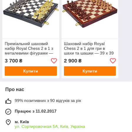
Преміальний шаховий
Шаховий набір Royal
набір Royal Chess 2 в 1 з
Chess 2 в 1 для гри в
металевими фігурами —
шахи та шашки — 39 x 39
39 x 39 см
см
3 700
2 900
₴
₴
Купити
Купити
Про нас
99% позитивних з 90 відгуків за рік
Працює з 11.02.2017
м. Київ
ул. Сортировочная 5А, Київ, Україна