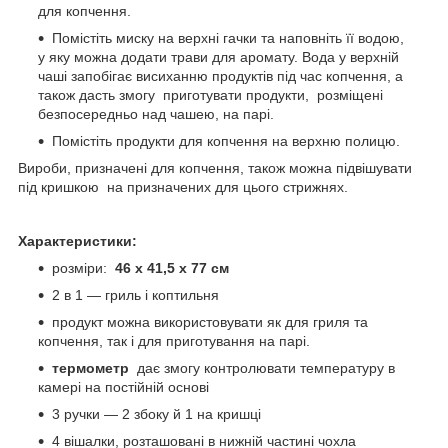
для копчення.
Помістіть миску на верхні гачки та наповніть її водою,
у яку можна додати трави для аромату. Вода у верхній
чаші запобігає висиханню продуктів під час копчення, а
також дасть змогу приготувати продукти, розміщені
безпосередньо над чашею, на парі.
Помістіть продукти для копчення на верхню полицю.
Вироби, призначені для копчення, також можна підвішувати
під кришкою на призначених для цього стрижнях.
Характеристики:
розміри:
46 х 41,5 х 77 см
2 в 1 — гриль і коптильня
продукт можна використовувати як для гриля та
копчення, так і для приготування на парі.
термометр
дає змогу контролювати температуру в
камері на постійній основі
3 ручки — 2 збоку й 1 на кришці
4 вішалки, розташовані в нижній частині чохла