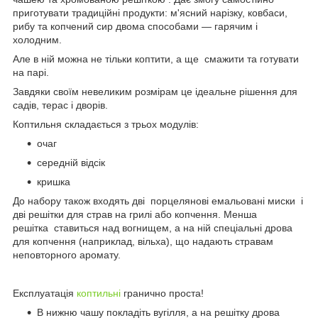
приготувати традиційні продукти: м'ясний нарізку, ковбаси,
рибу та копчений сир двома способами — гарячим і
холодним.
Але в ній можна не тільки коптити, а ще смажити та готувати
на парі.
Завдяки своїм невеликим розмірам це ідеальне рішення для
садів, терас і дворів.
Коптильня складається з трьох модулів:
очаг
середній відсік
кришка
До набору також входять дві порцелянові емальовані миски і
дві решітки для страв на грилі або копчення. Менша
решітка ставиться над вогнищем, а на ній спеціальні дрова
для копчення (наприклад, вільха), що надають стравам
неповторного аромату.
Експлуатація
коптильні
гранично проста!
В нижню чашу покладіть вугілля, а на решітку дрова