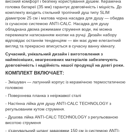
високий комфорт і безпеку користування душем. Керамічна
головка батареї (35 мм) гарантує довговічність і міцність. До
комплекту входить стильний тропічний душ типу SLIM
діаметром 25 см і матова чорна насадка для душу — обидва
із сучасною системою ANTI-CALC. Насадка для душу
обладнана двома режимами струменя води, які можна
перемикати натисканням кнопки на ручці. Дизайн набору
відповідає останнім тенденціям — він має дуже елегантний
вигляд та прекрасно вписується в сучасну ванну кімнату.
Сучасний, унікальний дизайн і виготовлення з
найякісніших, неагресивних матеріалів забезпечують
довговічність і надійність нашої продукції на довгі роки.
КОМПЛЕКТ ВКЛЮЧАЕТ:
- Змішувач — латунний корпус із керамічною термостатичною
головкою
- Поверхнева планка з неіржавкої сталі
- Настінна лійка для душу ANTI-CALC TECHNOLOGY з
регульованим кутом струменя.
- Душова лійка ANTI-CALC TECHNOLOGY з регульованою
висотою струменя
- з'єднувальний шланг завдовжки 150 см із системою ANTI-