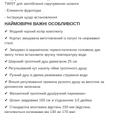
TWIST для запобігання скручуванню шланга
- Елементи фурнітури
- Інструкція щодо встановлення
НАЙМОВІРНІ ВАЖНІ ОСОБЛИВОСТІ
✔
Модний чорний колір комплекту
✔
Корпус змішувача виготовлений із латуні та неіржавкої
сталі.
✔
Змішувач із керамічною термостатичною головкою дає
змогу точно встановити зручну температуру води
✔
Широкий тропічний душ діаметром 25 см.
✔
Регульований кут нахилу лійки тропічного душу.
✔
Ручний душ із двома режимами струменя води
✔
Вільне регулювання тримача ручного душу за висотою за
допомогою затискача
✔
Механічний тропічний душ/ручний перемикач
✔
Шланг завдовжки 150 см зі з'єднанням 1/2 дюйма
✔
Стандартна монтажна відстань 150 мм (відстань
регулюється кулачками від 130 до 170 мм)