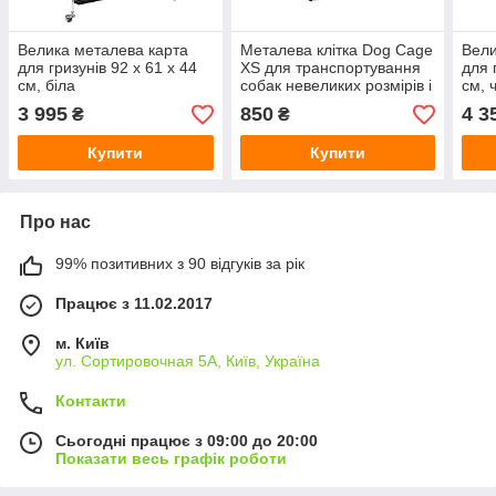
Велика металева карта
Металева клітка Dog Cage
Вели
для гризунів 92 x 61 x 44
XS для транспортування
для 
см, біла
собак невеликих розмірів і
см, 
котів — 48 x 33 x 41 см
3 995
850
4 3
₴
₴
Купити
Купити
Про нас
99% позитивних з 90 відгуків за рік
Працює з 11.02.2017
м. Київ
ул. Сортировочная 5А, Київ, Україна
Контакти
Сьогодні працює з 09:00 до 20:00
Показати весь графік роботи