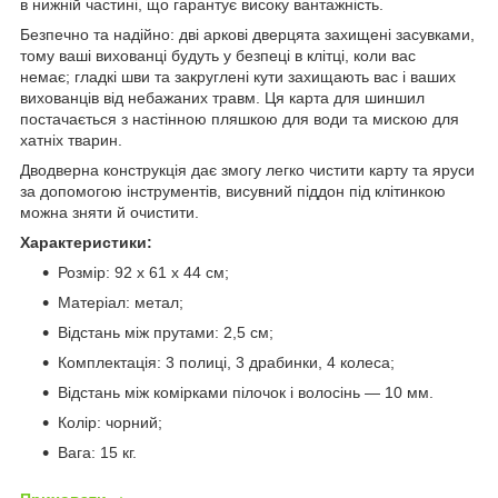
в нижній частині, що гарантує високу вантажність.
Безпечно та надійно: дві аркові дверцята захищені засувками,
тому ваші вихованці будуть у безпеці в клітці, коли вас
немає; гладкі шви та закруглені кути захищають вас і ваших
вихованців від небажаних травм. Ця карта для шиншил
постачається з настінною пляшкою для води та мискою для
хатніх тварин.
Дводверна конструкція дає змогу легко чистити карту та яруси
за допомогою інструментів, висувний піддон під клітинкою
можна зняти й очистити.
Характеристики:
Розмір: 92 x 61 x 44 см;
Матеріал: метал;
Відстань між прутами: 2,5 см;
Комплектація: 3 полиці, 3 драбинки, 4 колеса;
Відстань між комірками пілочок і волосінь — 10 мм.
Колір: чорний;
Вага: 15 кг.