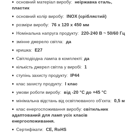
основний матеріал виробу:
неіржавка сталь,
пластик
основний колір виробу:
INOX (сріблястий)
розміри виробу:
76 х 120 х 450 мм
Номінальна напруга продукту:
220-240 В ~ 50/60 Гц
змінне джерело світла:
да
кришка:
E27
Світлодіодна лампа в комплекті:
да
кількість джерел світла у виробі:
1
ступінь захисту продукту:
IP44
клас захисту продукту:
I клас
умови роботи виробу:
від -20 °C до +45 °C
мінімальна відстань від освітлюваного об'єкта:
0,5 м
клас енергоспоживання виробу:
світильник
адаптований для ламп усіх класів
енергоспоживання.
Сертифікати:
CE, RoHS