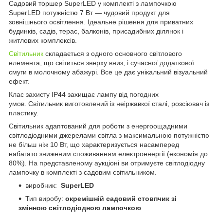
Садовий торшер SuperLED у комплекті з лампочкою
SuperLED потужністю 7 Вт — чудовий продукт для
зовнішнього освітлення. Ідеальне рішення для приватних
будинків, садів, терас, балконів, присадибних ділянок і
житлових комплексів.
Світильник
складається з одного основного світлового
елемента, що світиться зверху вниз, і сучасної додаткової
смуги в молочному абажурі. Все це дає унікальний візуальний
ефект.
Клас захисту IP44 захищає лампу від погодних
умов. Світильник виготовлений із неіржавкої сталі, розсіювач із
пластику.
Світильник адаптований для роботи з енергоощадними
світлодіодними джерелами світла з максимальною потужністю
не більш ніж 10 Вт, що характеризується насамперед
набагато зниженим споживанням електроенергії (економія до
80%). На представленому аукціоні ви отримуєте світлодіодну
лампочку в комплекті з садовим світильником.
виробник:
SuperLED
Тип виробу:
окремішній садовий стовпчик зі
змінною світлодіодною лампочкою