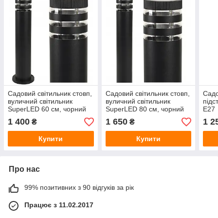
Садовий світильник стовп,
Садовий світильник стовп,
Садо
вуличний світильник
вуличний світильник
підс
SuperLED 60 см, чорний
SuperLED 80 см, чорний
E27
1 400
1 650
1 2
₴
₴
Купити
Купити
Про нас
99% позитивних з 90 відгуків за рік
Працює з 11.02.2017