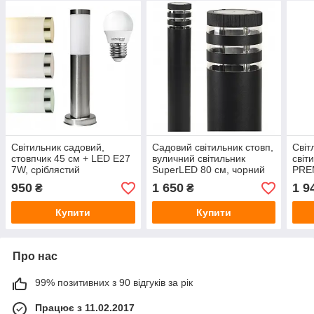
Світильник садовий,
Садовий світильник стовп,
Світ
стовпчик 45 см + LED E27
вуличний світильник
світ
7W, сріблястий
SuperLED 80 см, чорний
PRE
950
1 650
1 9
₴
₴
Купити
Купити
Про нас
99% позитивних з 90 відгуків за рік
Працює з 11.02.2017