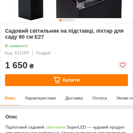
Садовий світильник на підставці, ліхтар для
саду 80 см E27
В наявності
Код: 831289
Роздріб
1 650
₴
Купити
Опис
Характеристики
Доставка
Оплата
Умови п
Опис
Підлоговий садовий
світильник
SuperLED — чудовий продукт
для зовнішнього освітлення. Ідеальне рішення для приватних