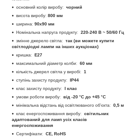
основний колір виробу:
чорний
висота виробу:
800 мм
ширина:
90x90 мм
Номінальна напруга продукту:
220-240 В ~ 50/60 Гц
змінне джерело світла:
так (ви можете купити
світлодіодні лампи на інших аукціонах)
кришка:
E27
максимальний діаметр колби:
60 мм
кількість джерел світла у виробі:
1
ступінь захисту продукту:
IP44
клас захисту продукту:
I клас
умови роботи виробу:
від -20 °C до +45 °C
мінімальна відстань від освітлюваного об'єкта:
0,5 м
клас енергоспоживання виробу:
світильник
адаптований для ламп усіх класів
енергоспоживання
Сертифікати:
CE, RoHS