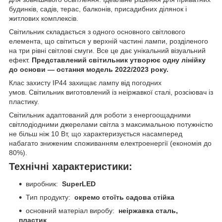
будинків, садів, терас, балконів, присадибних ділянок і
житлових комплексів.
Світильник складається з одного основного світлового
елемента, що світиться у верхній частині лампи, розділеного
на три рівні світлові смуги. Все це дає унікальний візуальний
ефект.
Представлений світильник утворює одну лінійку
до основи — остання модель 2022/2023 року.
Клас захисту IP44 захищає лампу від погодних
умов. Світильник виготовлений із неіржавкої сталі, розсіювач із
пластику.
Світильник адаптований для роботи з енергоощадними
світлодіодними джерелами світла з максимальною потужністю
не більш ніж 10 Вт, що характеризується насамперед
набагато зниженим споживанням електроенергії (економія до
80%).
Технічні характеристики:
виробник:
SuperLED
Тип продукту:
окремо стоїть садова стійка
основний матеріал виробу:
неіржавка сталь,
пластик