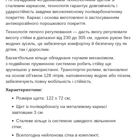
сталевим каркасом, технологія гарантує довговічність і
ударостійкість завдяки високоякісному полікарбонатному
покриттю. Каркас і основа виготовлені із застосуванням
антикорозійного порошкового покриття.
Технологія легкого регулювання — дасть змогу регулювати
висоту стійки в діапазоні від 230 до 305 см, однією рукою без
жодних зусиль, це забезпечує комфортну й безпечну гру як
дітям, так і дорослим.
Баскетбольне кільце обладнане гнучким механізмом,
з подвійною пружинною системою робить стійку ще
зручнішою у використанні. Транспортні ролики, встановлені
на основі об'ємом 128 літрів, наповненому водою або піском,
забезпечують повну мобільність і стійкість.
Характеристики:
Розміри щита: 122 х 72 см;
Щит із полікарбонату на металевому каркасі
завтовшки 3 см.
Сталеве кільце із системою швидкого звільнення
сітки;
Всепогодна нейлонова сітка в комплекті;