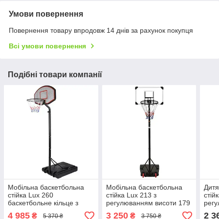
Умови повернення
Повернення товару впродовж 14 днів за рахунок покупця
Всі умови повернення
Подібні товари компанії
Мобільна баскетбольна
Мобільна баскетбольна
Дитя
стійка Lux 260
стійка Lux 213 з
стій
баскетбольне кільце з
регулюванням висоти 179
регу
регулюванням висоти
— 213 см
4 985
3 250
2 3
₴
₴
5 370 ₴
3 750 ₴