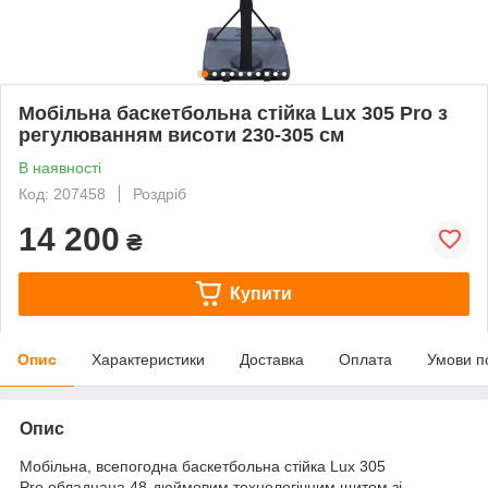
Мобільна баскетбольна стійка Lux 305 Pro з
регулюванням висоти 230-305 см
В наявності
Код: 207458
Роздріб
14 200
₴
Купити
Опис
Характеристики
Доставка
Оплата
Умови п
Опис
Мобільна, всепогодна баскетбольна стійка Lux 305
Pro обладнана 48-дюймовим технологічним щитом зі