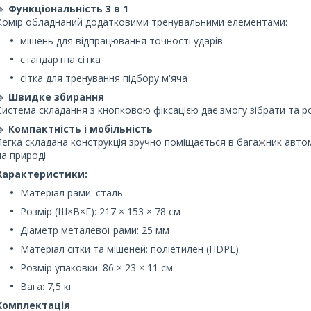
🔹
Функціональність 3 в 1
Комір обладнаний додатковими тренувальними елементами:
мішень для відпрацювання точності ударів
стандартна сітка
сітка для тренування підбору м'яча
🔹
Швидке збирання
Система складання з кнопковою фіксацією дає змогу зібрати та ро
🔹
Компактність і мобільність
Легка складана конструкція зручно поміщається в багажник автом
на природі.
Характеристики:
Матеріал рами: сталь
Розмір (Ш×В×Г): 217 × 153 × 78 см
Діаметр металевої рами: 25 мм
Матеріал сітки та мішеней: поліетилен (HDPE)
Розмір упаковки: 86 × 23 × 11 см
Вага: 7,5 кг
Комплектація