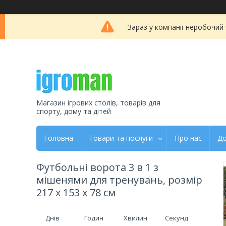
Зараз у компанії неробочий
Магазин ігрових столів, товарів для
спорту, дому та дітей
Головна
Товари та послуги
Про нас
До
Футбольні ворота 3 в 1 з
мішенями для тренувань, розмір
217 x 153 x 78 см
Днів
Годин
Хвилин
Секунд