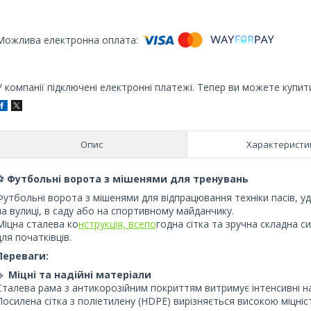
У компанії підключені електронні платежі. Тепер ви можете купит
Опис
Характеристи
⚽
Футбольні ворота з мішенями для тренувань
Футбольні ворота з мішенями для відпрацювання техніки пасів, у
на вулиці, в саду або на спортивному майданчику.
Міцна сталева ко
нструкція, всепо
годна сітка та зручна складна с
для початківців.
Переваги:
🔹
Міцні та надійні матеріали
Сталева рама з антикорозійним покриттям витримує інтенсивні на
Посилена сітка з поліетилену (HDPE) вирізняється високою міцніс