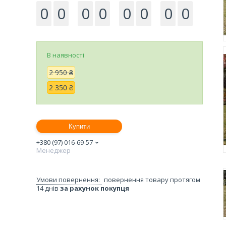
0
0
0
0
0
0
0
0
В наявності
2 950 ₴
2 350 ₴
Купити
+380 (97) 016-69-57
Менеджер
повернення товару протягом
14 днів
за рахунок покупця