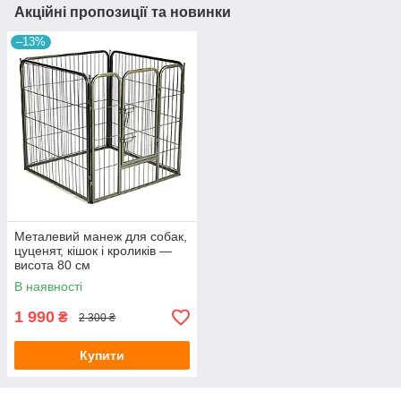
Акційні пропозиції та новинки
–13%
Металевий манеж для собак,
цуценят, кішок і кроликів —
висота 80 см
В наявності
1 990
₴
2 300 ₴
Купити