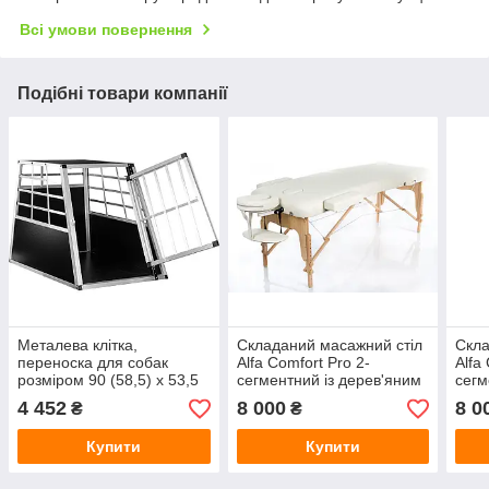
Всі умови повернення
Подібні товари компанії
Металева клітка,
Складаний масажний стіл
Скла
переноска для собак
Alfa Comfort Pro 2-
Alfa
розміром 90 (58,5) х 53,5
сегментний із дерев'яним
сегм
х 70 см
каркасом, ширина 70 см
карк
4 452
8 000
8 0
₴
₴
Купити
Купити