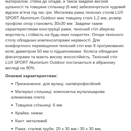
матеріалом, стійка до опадів, а також завдяки високій
щільності та товщини стільниці (6 мм) забезпечується чудовий
відскок м'яча під час гри. Металева рама тенісних столів LUX
SPORT Aluminium Outdoor має товщину сталі 1,2 мм, розмір
профілю опор становить 30х30 мм. Завдяки таким
характеристикам конструкції рами, тенісний стіл зберігає
жорсткість і стійкість на будь-яких покриттях. Опори тенісного
столу обладнані компенсаторами нерівності. Для
комфортного переміщення тенісний стіл має 8 прогумованих
коліс діаметром 50 мм із підшипниками. Колеса обладнані
фіксаторами та мають високу зносостійкість. Тенісний стіл
LUX SPORT Aluminium Outdoor постачається в зібраному
вигляді на 90%.
Основні характеристики:
Призначення: для вулиці, напівпрофесійний
Матеріал стільниці: композитна мультишарова
алюмінієва плита
Товщина стільниці: 6 мм
Крайка: немає
Кант: металевий
Рама: сталеві труби, 20 х 30 мм і 30 х 30 мм,