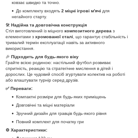
ковзає швидко та точно.
До комплекту входять
2 міцні ігрові м'ячі
для
негайного старту.
🛠️
Надійна та довговічна конструкція
Стіл виготовлений із міцного
композитного дерева
з
елементами з
хромованої сталі
, що гарантує стабільність і
тривалий термін експлуатації навіть за активного
використання.
🎉
Підходить для будь-якого віку
Грайте всією родиною: настільний футбол розвиває
спритність, реакцію та стратегічне мислення в дітей і
дорослих. Це чудовий спосіб згуртувати колектив на роботі
або влаштувати турнір серед друзів.
✅ Переваги:
Компактні розміри для будь-яких приміщень
Довговічні та міцні матеріали
Зручний дизайн для гравців будь-якого рівня
Повний комплект для початку гри
⚙️ Характеристики: