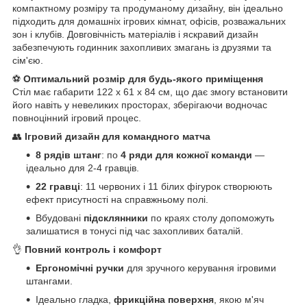
компактному розміру та продуманому дизайну, він ідеально
підходить для домашніх ігрових кімнат, офісів, розважальних
зон і клубів. Довговічність матеріалів і яскравий дизайн
забезпечують годинник захопливих змагань із друзями та
сім'єю.
⚽
Оптимальний розмір для будь-якого приміщення
Стіл має габарити 122 х 61 х 84 см, що дає змогу встановити
його навіть у невеликих просторах, зберігаючи водночас
повноцінний ігровий процес.
👥
Ігровий дизайн для командного матча
8 рядів штанг
: по
4 ряди для кожної команди
—
ідеально для 2-4 гравців.
22 гравці
: 11 червоних і 11 білих фігурок створюють
ефект присутності на справжньому полі.
Вбудовані
підсклянники
по краях столу допоможуть
залишатися в тонусі під час захопливих баталій.
👌
Повний контроль і комфорт
Ергономічні ручки
для зручного керування ігровими
штангами.
Ідеально гладка,
фрикційна поверхня
, якою м'яч