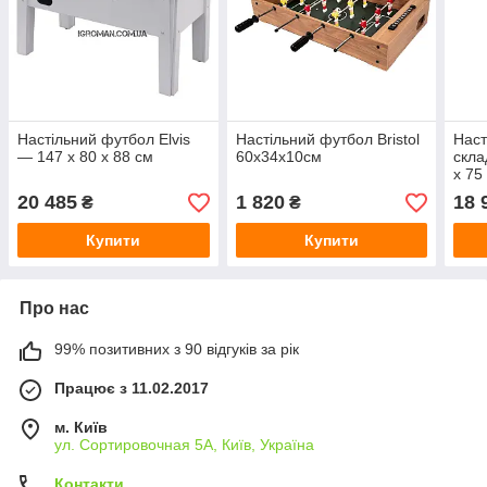
Настільний футбол Elvis
Настільний футбол Bristol
Наст
— 147 x 80 x 88 см
60x34x10см
скла
x 75
20 485
1 820
18 
₴
₴
Купити
Купити
Про нас
99% позитивних з 90 відгуків за рік
Працює з 11.02.2017
м. Київ
ул. Сортировочная 5А, Київ, Україна
Контакти