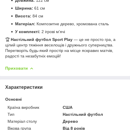
Довжина:
122 см
Ширина:
61 см
Висота:
84 см
Матеріал:
Композитне дерево, хромована сталь
У комплекті:
2 ігрові м'ячі
🏆
Настільний футбол Sport Play
— це не просто гра, а
цілий центр тяжіння веселощів і дружнього суперництва.
Перетворіть будь-який простір на місце яскравих матчів,
радості та незабутніх емоцій!
Приховати
Характеристики
Основні
Країна виробник
США
Тип
Настільний футбол
Матеріал столу
Дерево
Вікова група
Від 8 років