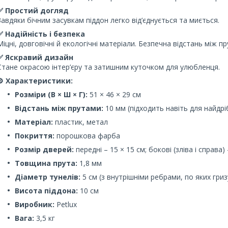
✅ Простий догляд
Завдяки бічним засувкам піддон легко від’єднується та миється.
✅ Надійність і безпека
Міцні, довговічні й екологічні матеріали. Безпечна відстань між 
✅ Яскравий дизайн
Стане окрасою інтер’єру та затишним куточком для улюбленця.
⚙️ Характеристики:
Розміри (В × Ш × Г):
51 × 46 × 29 см
Відстань між прутами:
10 мм (підходить навіть для найдрі
Матеріал:
пластик, метал
Покриття:
порошкова фарба
Розмір дверей:
передні – 15 × 15 см; бокові (зліва і справа)
Товщина прута:
1,8 мм
Діаметр тунелів:
5 см (з внутрішніми ребрами, по яких гризу
Висота піддона:
10 см
Виробник:
Petlux
Вага:
3,5 кг