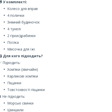
🎁 У комплекті:
Колесо для вправ
4 полички
Знімний будиночок
4 тунелі
2 гірки/драбинки
Поїлка
Мисочка для їжі
🐹 Для кого підходить?
✅ Підходить:
Хом’яки (звичайні)
Карликові хом’яки
Піщанки
Товстохвості піщанки
❌ Не підходить:
Морські свинки
Шиншили