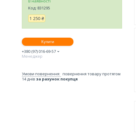
В наявності
Код:
831295
1 250 ₴
Купити
+380 (97) 016-69-57
Менеджер
повернення товару протягом
14 днів
за рахунок покупця