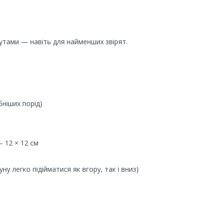
прутами — навіть для найменших звірят.
бніших порід)
 – 12 × 12 см
ну легко підійматися як вгору, так і вниз)