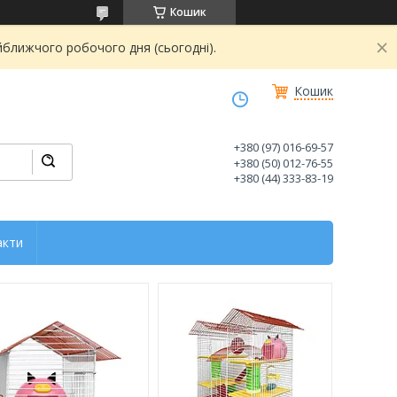
Кошик
йближчого робочого дня (сьогодні).
Кошик
+380 (97) 016-69-57
+380 (50) 012-76-55
+380 (44) 333-83-19
акти