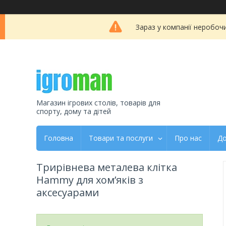
Зараз у компанії неробоч
Магазин ігрових столів, товарів для
спорту, дому та дітей
Головна
Товари та послуги
Про нас
До
Трирівнева металева клітка
Hammy для хом’яків з
аксесуарами