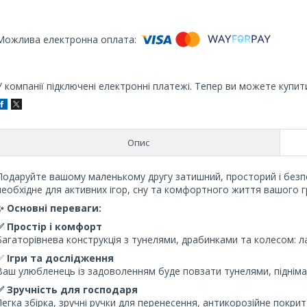
У компанії підключені електронні платежі. Тепер ви можете купит
Опис
Подаруйте вашому маленькому другу затишний, просторий і безпе
необхідне для активних ігор, сну та комфортного життя вашого г
✨ Основні переваги:
✅ Простір і комфорт
Багаторівнева конструкція з тунелями, драбинками та колесом: ла
✅
Ігри та дослідження
Ваш улюбленець із задоволенням буде повзати тунелями, підніма
✅ Зручність для господаря
Легка збірка, зручні ручки для перенесення, антикорозійне покрит