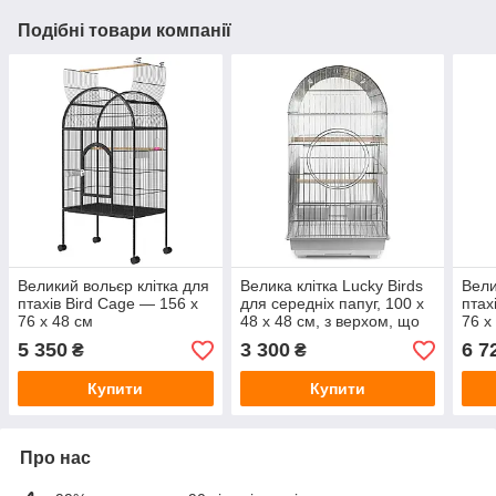
Подібні товари компанії
Великий вольєр клітка для
Велика клітка Lucky Birds
Вели
птахів Bird Cage — 156 х
для середніх папуг, 100 х
птах
76 х 48 см
48 х 48 см, з верхом, що
76 х
відкривається
5 350
3 300
6 7
₴
₴
Купити
Купити
Про нас