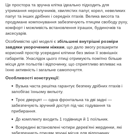
Це простора та зручна клітка ідеально підходить для
утримання нерозлучників, хвилястих папуг, корел, невеликих
папуг та інших дрібних і середніх птахів. Велика висота та
продумане компонування забезпечують птицям свободу руху,
комфорт і можливість встановлення іграшок, будиночків та
аксесуарів.
Особливістю цієї моделі є
збільшені внутрішні розміри
завдяки укороченим ніжкам
, що дало змогу розширити
корисний простір усередині клітини без зміни її зовнішніх
габаритів. Унаслідок цього птиці отримують помітно більше
місця для польотів і відпочинку, що сприятливо впливає на
їхню активність і загальне самопочуття.
Особливості конструкції:
Вузька часта решітка гарантує безпеку дрібних птахів і
запобігає їхньому вильоту.
Троє дверцят — одна фронтальна та дві задні —
забезпечують зручний доступ під час годування та
прибирання.
До комплекту входить 1 годівниця й 1 поїльник.
Всередині встановлені чотири дерев'яні жердинки, які
забезпечують птицям зручні місця для відпочинку.