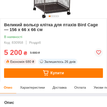
Великий вольєр клітка для птахів Bird Cage
— 156 х 66 х 66 см
В наявності
Код: 830958
Роздріб
5 200
₴
5 880 ₴
Економія
680 ₴
Залишилось
26 днів
Купити
Опис
Характеристики
Доставка
Оплата
Умови п
Опис