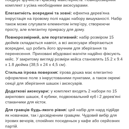
комплект з усіма необхідними аксесуарами.
Елегантність всередині та зовні:
ефектна дерев’яна
інкрустація на ігровому полі надає набору вишуканості. Набір
також може слугувати елементом інтер’єру, створюючи
просту, але елегантну прикрасу для дому.
Повнорозмірний, але портативний:
набір розміром 15
дюймів складається навпіл, а всі аксесуари зберігаються
всередині, що робить його зручним для зберігання та
перенесення. Приховані вбудовані магніти надійно фіксують
кейс. У закритому вигляді розміри кейса становлять 15.2 x 9.4
x 1.8 дюйма (38,5 x 24 x 4,5 см).
Стильна ігрова поверхня:
ігрова дошка має елегантно
оформлене поле з інкрустованими пунктами, а також окремі
секції для зберігання шашок і аксесуарів.
Додаткові аксесуари:
у комплект входять 2 набори по 15
акрилових шашок, 4 кубики, подвоювальний куб і 2 дерев’яні
стаканчики для кісток.
Для гравців будь-якого рівня:
цей набір для нард підійде
як новачкам, так і досвідченим гравцям. Чудовий вибір для
ігрових вечорів, спокійних посиденьок у кафе або серйозних
партій.