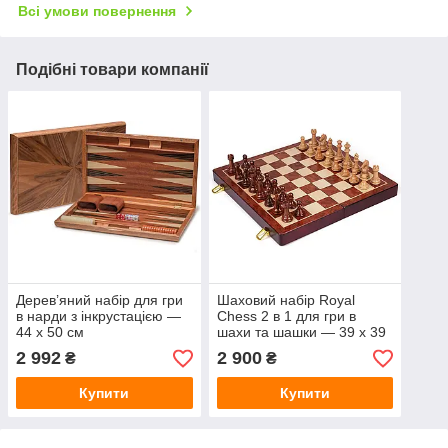
Всі умови повернення
Подібні товари компанії
Дерев’яний набір для гри
Шаховий набір Royal
в нарди з інкрустацією —
Chess 2 в 1 для гри в
44 x 50 см
шахи та шашки — 39 x 39
см
2 992
2 900
₴
₴
Купити
Купити