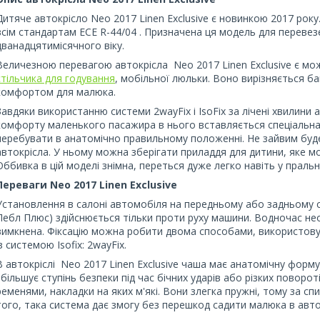
Дитяче автокрісло Neo 2017 Linen Exclusive є новинкою 2017 року
всім стандартам ECE R-44/04 . Призначена ця модель для перевез
дванадцятимісячного віку.
Величезною перевагою автокрісла Neo 2017 Linen Exclusive є можл
стільчика для годування
, мобільної люльки. Воно вирізняється б
комфортом для малюка.
Завдяки використанню системи 2wayFix і IsoFix за лічені хвилини
комфорту маленького пасажира в нього вставляється спеціальна 
перебувати в анатомічно правильному положенні. Не зайвим буде
автокрісла. У ньому можна зберігати приладдя для дитини, яке мо
Оббивка в цій моделі знімна, переться дуже легко навіть у пральн
Переваги Neo 2017 Linen Exclusive
Установлення в салоні автомобіля на передньому або задньому сид
Пебл Плюс) здійснюється тільки проти руху машини. Водночас не
вимкнена. Фіксацію можна робити двома способами, використову
із системою Isofix: 2wayFix.
В автокріслі Neo 2017 Linen Exclusive чаша має анатомічну форм
збільшує ступінь безпеки під час бічних ударів або різких пово
ременями, накладки на яких м'які. Вони злегка пружні, тому за с
того, така система дає змогу без перешкод садити малюка в авто