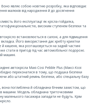
. Воно являє собою новітню розробку, яка відповідає
ення малюків від народження й до досягнення
ивість його експлуатації як крісла-гойдалка,
агатофункціональністю, високим ступенем безпеки та
 автокрісло встановлюється в салоні, а для підвищення
вкладка. Його використання дає хребту крихітки
 й кишеня, яка розташовується на задній частині
же стати в пригоді під час автомобільної подорожі.
ій машині.
інні автокрісла Maxi-Cosi Pebble Plus (Максі-Козі
обхідно переконатися в тому, що подушка безпеки
ючи або штатний ремінь безпеки, або спеціальну базу
у, вона поглиблена й обладнана бічним захистом, що
ротів машини. Модель обладнана триточковими
пину маленького пасажира западати не будуть. Крім
крісло.