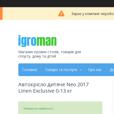
Зараз у компанії неробо
Магазин ігрових столів, товарів для
спорту, дому та дітей
Головна
Товари та послуги
Про нас
До
Автокрісло дитяче Neo 2017
Linen Exclusive 0-13 кг
Немає в наявності