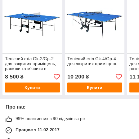
Тенісний стіл Gk-2/Gp-2
Тенісний стіл Gk-4/Gp-4
Тені
для закритих приміщень,
для закритих приміщень.
для 
ракетки та м'ячики в
раке
подарунок!
пода
8 500
10 200
11 
₴
₴
Купити
Купити
Про нас
99% позитивних з 90 відгуків за рік
Працює з 11.02.2017