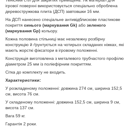
ігрової поверхні використовується спеціально оброблена
деревостружкова плита (ДСП) завтовшки 16 мм.
На ДСП нанесено спеціальне антивідблискове пластикове
покриття
синього (маркування Gk)
або
зеленого
(маркування Gp)
кольору.
Кожна половина стільниці має незалежну розбірну
конструкцію й ґрунтується на чотирьох складаних ніжках, які
мають жорсткі фіксатори в ігровому положенні.
Конструкція виготовлена з металевого трубчастого профілю
діаметром 25 мм із поліефірним покриттям.
Сітка до комплекту не входить.
Характеристики:
У розкладеному положенні: довжина 274 см, ширина 152,5
см, висота 76 см.
У складеному положенні: довжина 152,5 см, ширина 9 см,
висота 137 см.
Вага 59 кг.
Гарантія 2 роки.