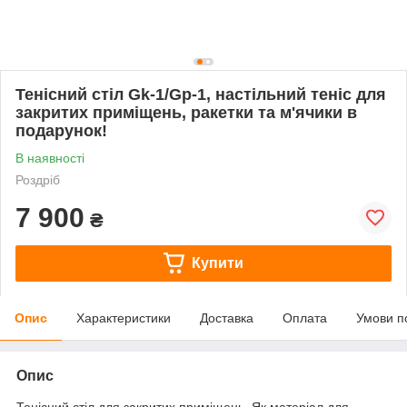
Тенісний стіл Gk-1/Gp-1, настільний теніс для
закритих приміщень, ракетки та м'ячики в
подарунок!
В наявності
Роздріб
7 900
₴
Купити
Опис
Характеристики
Доставка
Оплата
Умови п
Опис
Тенісний стіл для закритих приміщень. Як матеріал для