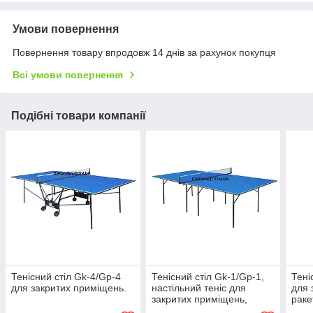
Умови повернення
Повернення товару впродовж 14 днів за рахунок покупця
Всі умови повернення
Подібні товари компанії
Тенісний стіл Gk-4/Gp-4
Тенісний стіл Gk-1/Gp-1,
Тені
для закритих приміщень.
настільний теніс для
для 
закритих приміщень,
раке
ракетки та м'ячики в
пода