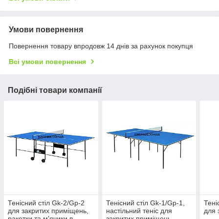
Умови повернення
Повернення товару впродовж 14 днів за рахунок покупця
Всі умови повернення
Подібні товари компанії
Тенісний стіл Gk-2/Gp-2
Тенісний стіл Gk-1/Gp-1,
Тені
для закритих приміщень,
настільний теніс для
для 
ракетки та м'ячики в
закритих приміщень,