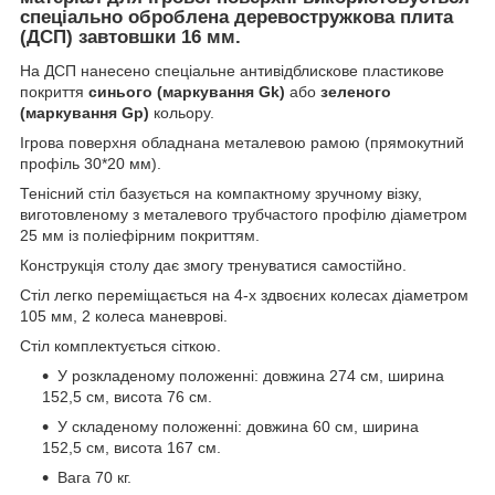
спеціально оброблена деревостружкова плита
(ДСП) завтовшки 16 мм.
На ДСП нанесено спеціальне антивідблискове пластикове
покриття
синього (маркування Gk)
або
зеленого
(маркування Gp)
кольору.
Ігрова поверхня обладнана металевою рамою (прямокутний
профіль 30*20 мм).
Тенісний стіл базується на компактному зручному візку,
виготовленому з металевого трубчастого профілю діаметром
25 мм із поліефірним покриттям.
Конструкція столу дає змогу тренуватися самостійно.
Стіл легко переміщається на 4-х здвоєних колесах діаметром
105 мм, 2 колеса маневрові.
Стіл комплектується сіткою.
У розкладеному положенні: довжина 274 см, ширина
152,5 см, висота 76 см.
У складеному положенні: довжина 60 см, ширина
152,5 см, висота 167 см.
Вага 70 кг.