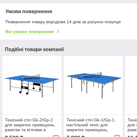
Умови повернення
Повернення товару впродовж 14 днів за рахунок покупця
Всі умови повернення
Подібні товари компанії
Тенісний стіл Gk-2/Gp-2
Тенісний стіл Gk-1/Gp-1,
Тені
для закритих приміщень,
настільний теніс для
для 
ракетки та м'ячики в
закритих приміщень,
раке
подарунок!
ракетки та м'ячики в
пода