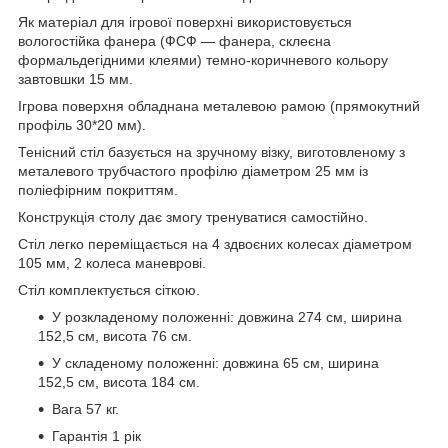
Як матеріал для ігрової поверхні використовується
вологостійка фанера (ФСФ — фанера, склеєна
формальдегідними клеями) темно-коричневого кольору
завтовшки 15 мм.
Ігрова поверхня обладнана металевою рамою (прямокутний
профіль 30*20 мм).
Тенісний стіл базується на зручному візку, виготовленому з
металевого трубчастого профілю діаметром 25 мм із
поліефірним покриттям.
Конструкція столу дає змогу тренуватися самостійно.
Стіл легко переміщається на 4 здвоєних колесах діаметром
105 мм, 2 колеса маневрові.
Стіл комплектується сіткою.
У розкладеному положенні: довжина 274 см, ширина
152,5 см, висота 76 см.
У складеному положенні: довжина 65 см, ширина
152,5 см, висота 184 см.
Вага 57 кг.
Гарантія 1 рік