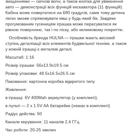
зміщеннями — сигнові вогні, а також кнопка для увімкнення
авто — демонстрації всіх функцій екскаватора (11 функцій).
Кабіна може повертатися на 680 градусів, саме тому дитина
легко зможе спрямовувати ківш у будь-який бік. Завдяки
прогумованим гусеницям іграшка може пересуватися як
рівною поверхнею, так і по піску, або килимовому покриттю.
Особливість бренда HULNA — іграшки мають високий
ступінь деталізації всіх елементів будівельної техніки, а також
у кожній іграшці є металеві деталі.
Масштаб: 1:16
Розмір іграшки: 56х13.9х19.5 см
Розмір упаковки: 48.5х16.5х26.5 см
Паковання: картонна коробка відкритого типу
Живлення:
в іграшці 6V 400Mah акумулятор (у комплекті),
в пульті — 2 х 1.5V АА батарейки (немає в комплекті)
Рaдіус дeйства: 50
Канали керування: 11 каналів 2,4 ГГц
Час роботи: 20-25 хвилин