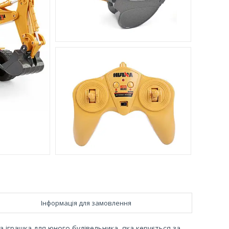
Інформація для замовлення
 іграшка для юного будівельника, яка керується за