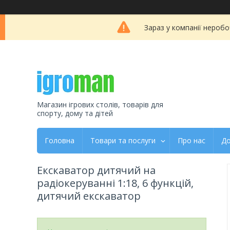
Зараз у компанії неробо
Магазин ігрових столів, товарів для
спорту, дому та дітей
Головна
Товари та послуги
Про нас
До
Екскаватор дитячий на
радіокеруванні 1:18, 6 функцій,
дитячий екскаватор