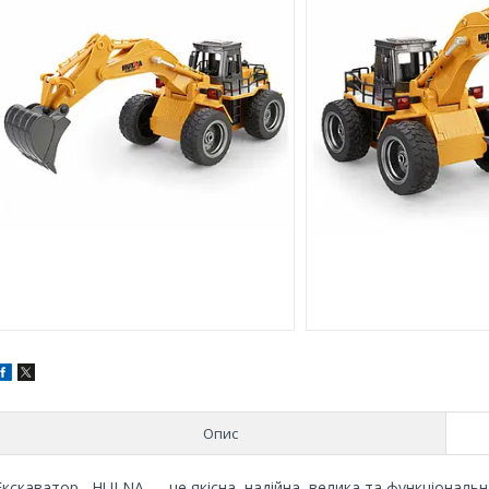
Опис
Екскаватор HULNA — це якісна, надійна, велика та функціональна