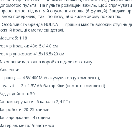
допомогою пульта. Нa пультe розміщені важіль, щоб спрямувати 
вправо, вліво, підняття й опускання ковша (6 функцій). Завдяки
рівною поверхнею, так і по піску, або килимовому покриттю.
Особливість бренда HULNA — іграшки мають високий ступінь детал
кожній іграшці є металеві деталі.
Масштаб: 1:18
Розмір іграшки: 43х15х14.8 см
Розмір упаковки: 41.5х16.5х20 см
Паковання: картонна коробка відкритого типу
Живлення:
в іграшці — 4.8V 400Mah акумулятор (у комплекті),
в пульті — 2 х 1.5V АА батарейки (немає в комплекті)
Рaдіус дeйства: 50
Канали керування: 6 каналів 2,4 ГГц
Час роботи: 20-25 хвилин
Час заряджання: 4 години
Матеріал: метал/пластмаса