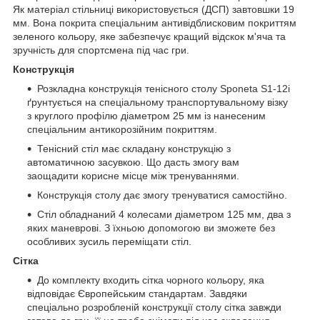
Як матеріал стільниці використовується (ДСП) завтовшки 19
мм. Вона покрита спеціальним антивідблисковим покриттям
зеленого кольору, яке забезпечує кращий відскок м'яча та
зручність для спортсмена під час гри.
Конструкція
Розкладна конструкція тенісного столу Sponeta S1-12i
ґрунтується на спеціальному транспортувальному візку
з круглого профілю діаметром 25 мм із нанесеним
спеціальним антикорозійним покриттям.
Тенісний стіл має складану конструкцію з
автоматичною засувкою. Що дасть змогу вам
заощадити корисне місце між тренуваннями.
Конструкція столу дає змогу тренуватися самостійно.
Стіл обладнаний 4 колесами діаметром 125 мм, два з
яких маневрові. З їхньою допомогою ви зможете без
особливих зусиль переміщати стіл.
Сітка
До комплекту входить сітка чорного кольору, яка
відповідає Європейським стандартам. Завдяки
спеціально розробленій конструкції столу сітка завжди