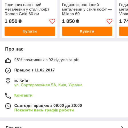
Годинник настінний
Годинник настінний
Годи
металевий у стилі лофт
металевий у стилі лофт —
мета
Roman Gold 60 см
Milano 60
Vint
1 850
1 850
1 7
₴
₴
Купити
Купити
Про нас
98% позитивних з 92 відгуків за рік
Працює з 11.02.2017
м. Київ
ул. Сортировочная 5А, Київ, Україна
Контакти
Сьогодні працює з 09:00 до 20:00
Показати весь графік роботи
Про нас