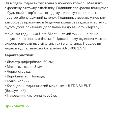
Ця модель годин виготовлена у чорному кольорі. Має чітко
окреслену вінтажну стилістику. Годинник прекрасно впишуться
в будь-який інтер'єр вашого дому, чи це сучасний лофт-
простор або класичний куточок. Годинник створить унікальну
атмосферу практично в будь-якій кімнаті, і завдяки їх естетиці
будуть дуже приємним доповненням до вашого інтер'єру.
Механізм годинника Ultra Silent — такий тихий, що ви не
почуєте його навіть із близької відстані, тому годинник можна
використовувати як у вітальні, так і в спальнях. Працює ця
модель від пальчикової батарейки AA LR06 1,5 V.
Характеристики:
• Діаметр циферблата: 60 cм;
• Матеріал: сталь 3 мм;
• Чорна стрілка;
• Виробництво: Польща;
• Колір: чорний;
• Кварцовий годинниковий механізм: ULTRA SILENT
(безшумний);
• Паковання: картонна коробка.
Приховати