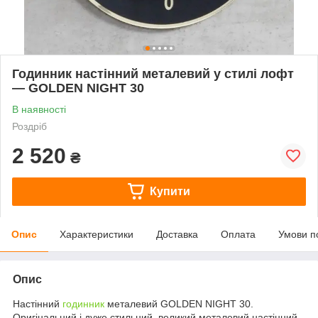
Годинник настінний металевий у стилі лофт
— GOLDEN NIGHT 30
В наявності
Роздріб
2 520
₴
Купити
Опис
Характеристики
Доставка
Оплата
Умови п
Опис
Настінний
годинник
металевий GOLDEN NIGHT 30.
Оригінальний і дуже стильний, великий металевий настінний