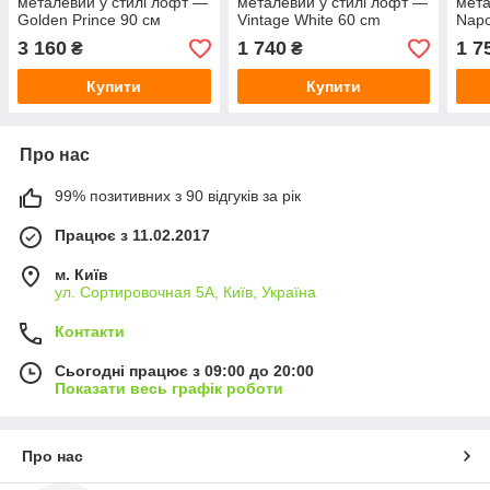
металевий у стилі лофт —
металевий у стилі лофт —
мета
Golden Prince 90 см
Vintage White 60 cm
Napo
3 160
1 740
1 7
₴
₴
Купити
Купити
Про нас
99% позитивних з 90 відгуків за рік
Працює з 11.02.2017
м. Київ
ул. Сортировочная 5А, Київ, Україна
Контакти
Сьогодні працює з 09:00 до 20:00
Показати весь графік роботи
Про нас