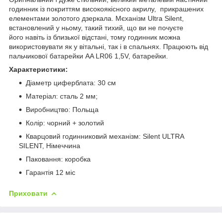
годинник із покриттям високоякісного акрилу, прикрашених
елементами золотого дзеркала. Мєханізм Ultra Silent,
встановлений у ньому, такий тихий, що ви не почуєте
його навіть із близької відстані, тому годинник можна
використовувати як у вітальні, так і в спальнях. Працюють від
пальчикової батарейки AA LR06 1,5V, батарейки.
Характеристики:
Діаметр циферблата: 30 cм
Матеріал: сталь 2 мм;
Виробництво: Польща
Колір: чорний + золотий
Кварцовий годинниковий механізм: Silent ULTRA
SILENT, Німеччина
Паковання: коробка
Гарантія 12 міс
Приховати