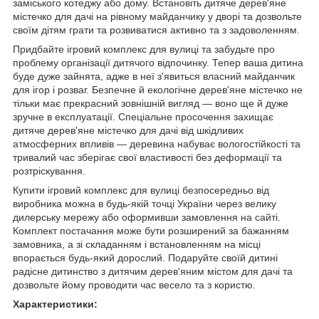
заміського котеджу або дому. Встановіть дитяче дерев'яне
містечко для дачі на рівному майданчику у дворі та дозвольте
своїм дітям грати та розвиватися активно та з задоволенням.
Придбайте ігровий комплекс для вулиці та забудьте про
проблему організації дитячого відпочинку. Тепер ваша дитина
буде дуже зайнята, адже в неї з'явиться власний майданчик
для ігор і розваг. Безпечне й екологічне дерев'яне містечко не
тільки має прекрасний зовнішній вигляд — воно ще й дуже
зручне в експлуатації. Спеціальне просочення захищає
дитяче дерев'яне містечко для дачі від шкідливих
атмосферних впливів — деревина набуває вологостійкості та
тривалий час зберігає свої властивості без деформації та
розтріскування.
Купити ігровий комплекс для вулиці безпосередньо від
виробника можна в будь-якій точці України через велику
дилерську мережу або оформивши замовлення на сайті.
Комплект постачання може бути розширений за бажанням
замовника, а зі складанням і встановленням на місці
впорається будь-який дорослий. Подаруйте своїй дитині
радісне дитинство з дитячим дерев'яним містом для дачі та
дозвольте йому проводити час весело та з користю.
Характеристики: