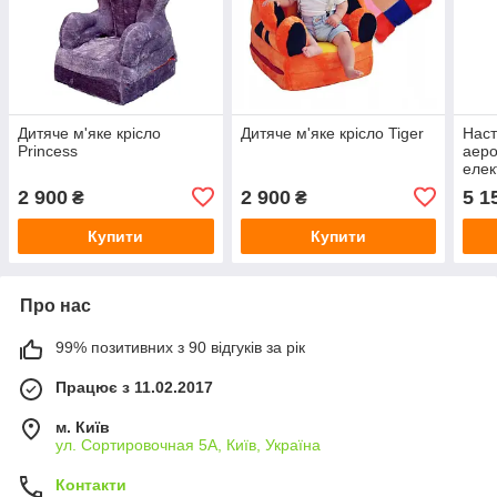
Дитяче м'яке крісло
Дитяче м'яке крісло Tiger
Наст
Princess
аеро
еле
лічи
2 900
2 900
5 1
₴
₴
30,5
Купити
Купити
Про нас
99% позитивних з 90 відгуків за рік
Працює з 11.02.2017
м. Київ
ул. Сортировочная 5А, Київ, Україна
Контакти