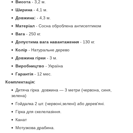
Висота
- 3,2 м.
Ширина
- 4,1 м.
Довжина:
- 4,3 м.
Матеріал
- Сосна оброблена антисептиком
Вага
- 250 кг.
Допустима вага навантаження
- 130 кг.
Колір
- Натуральне дерево
Довжина гірки
- 3 м.
Виробництво
- Україна
Гарантія
- 12 мес.
Комплектація:
Дитяча гірка довжина — 3 метри (червона, синя,
зелена)
Гойдалка 2 шт. (червоні,зелені) або дерев'яні.
Гірка для скелелазіння.
Канат
Мотузкова драбина.