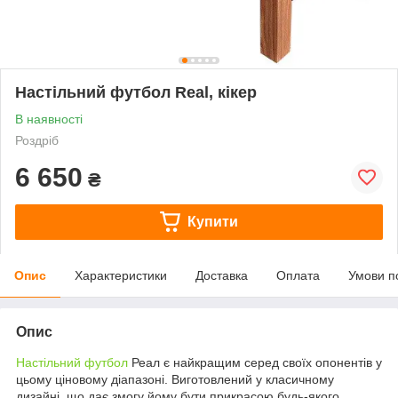
Настільний футбол Real, кікер
В наявності
Роздріб
6 650
₴
Купити
Опис
Характеристики
Доставка
Оплата
Умови п
Опис
Настільний футбол
Реал є найкращим серед своїх опонентів у
цьому ціновому діапазоні. Виготовлений у класичному
дизайні, що дає змогу йому бути прикрасою будь-якого