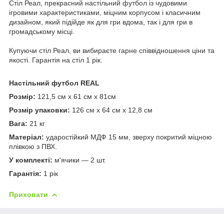
Стіл Реал, прекрасний настільний футбол із чудовими
ігровими характеристиками, міцним корпусом і класичним
дизайном, який підійде як для гри вдома, так і для гри в
громадському місці.
Купуючи стіл Реал, ви вибираєте гарне співвідношення ціни та
якості. Гарантія на стіл 1 рік.
Настільний футбол REAL
Розмір:
121,5 см х 61 см х 81см
Розмір упаковки:
126 см х 64 см х 12,8 см
Вага:
21 кг
Матеріал:
ударостійкий МДФ 15 мм, зверху покритий міцною
плівкою з ПВХ.
У комплекті:
м'ячики — 2 шт.
Гарантія:
1 рік
Приховати