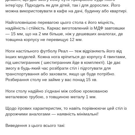
інтер'єру. Підходить як для дітей, так і для дорослих. Його
можна використовувати в кафе на дачі, будинку або квартирі.
Найголовнішою перевагою цього стола є його міцність,
надійність і стійкість. Каркас виготовлений із МДФ завтовшки
— 15 мм, що на 2 мм більше, ніж у дешевших аналогах, де
товщина корпусу не перевищує 12 мм.
Ноги настільного футболу Реал — теж відрізняють його від
інших моделей. Кожна нога кріпиться до корпусу 4 гвинтами,
під шестигранник ( шестигранник йде в комплекті). Це дає
змогу в будь-який час розібрати стіл і підготувати для
транспортування або заховати, якщо це буде потрібно.
Розбирання столу не займе у вас понад 15 хв.
Ноги столу надійно з'єднані між собою хромованою
металевою трубою, з товщиною металу 1 мм.
Щодо ігрових характеристик, то навіть порівнюючи цей стіл із
дорожчими аналогами — наявність мінімальні!
Виведення з цього всього такі: