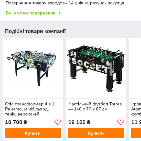
Повернення товару впродовж 14 днів за рахунок покупця
Всі умови повернення
Подібні товари компанії
Стіл трансформер 4 в 1
Настільний футбол Torres
Ігро
Palermo, мінібільярд,
— 140 х 76 х 87 см
Atom
теніс, аерохокей,
футб
настільний футбол.
аеро
10 700
19 100
11 
₴
₴
тені
Купити
Купити