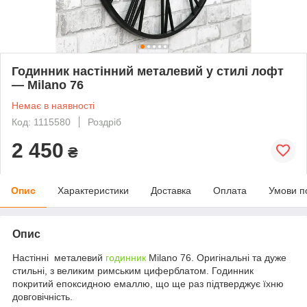
Годинник настінний металевий у стилі лофт
— Milano 76
Немає в наявності
Код: 1115580
Роздріб
2 450
₴
Опис
Характеристики
Доставка
Оплата
Умови п
Опис
Настінні металевий
годинник
Milano 76. Оригінальні та дуже
стильні, з великим римським циферблатом. Годинник
покритий епоксидною емаллю, що ще раз підтверджує їхню
довговічність.