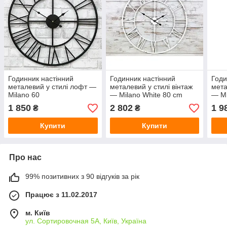
Годинник настінний
Годинник настінний
Годи
металевий у стилі лофт —
металевий у стилі вінтаж
мета
Milano 60
— Milano White 80 cm
— Mi
1 850
2 802
1 9
₴
₴
Купити
Купити
Про нас
99% позитивних з 90 відгуків за рік
Працює з 11.02.2017
м. Київ
ул. Сортировочная 5А, Київ, Україна