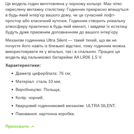
Ця модель годин виготовлена у чорному кольорі. Має чітко
окреслену вінтажну стилістику. Годинник прекрасно впишуться
в будь-який інтер'єр вашого дому, чи це сучасний лофт-
простор або класичний куточок. Годинник створить унікальну
атмосферу практично в будь-якій кімнаті, і завдяки їх естетиці
будуть дуже приємним доповненням до вашого інтер'єру.
Механізм годинника Ultra Silent — такий тихий, що ви не
почуєте його навіть із близької відстані, тому годинник можна
використовувати як у вітальні, так і в спальнях. Працює ця
модель від пальчикової батарейки AA LR06 1,5 V.
Характеристики:
Діаметр циферблата: 76 cм;
Матеріал: сталь 10 мм;
Виробництво: Польща;
Колір: чорний;
Кварцовий годинниковий механізм: ULTRA SILENT;
Паковання: картонна коробка.
Приховати