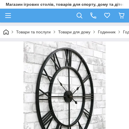
Магазин ігрових столів, товарів для спорту, дому та дітей
Товари та послуги
Товари для дому
Годинник
Го