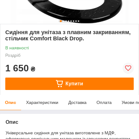
Сидіння для унітаза з плавним закриванням,
стільчик Comfort Black Drop.
В наявності
Роздріб
1 650
₴
Купити
Опис
Характеристики
Доставка
Оплата
Умови п
Опис
Універсальне сидіння для унітаза виготовлене з МДФ,
оформлене оригінальним малюнком із глянсовим покриттям.