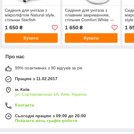
Сидіння для унітаза з
Сидіння для унітаза з
Сиді
мікроліфтом Natural style,
плавним закриванням,
мікр
стільчак Starfish
стільчик Comfort White —
style
колір білий.
1 650
1 650
1 6
₴
₴
Купити
Купити
Про нас
99% позитивних з 90 відгуків за рік
Працює з 11.02.2017
м. Київ
ул. Сортировочная 5А, Київ, Україна
Контакти
Сьогодні працює з 09:00 до 20:00
Показати весь графік роботи