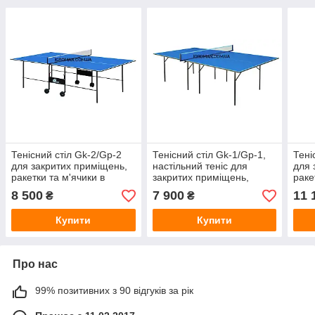
Тенісний стіл Gk-2/Gp-2
Тенісний стіл Gk-1/Gp-1,
Тені
для закритих приміщень,
настільний теніс для
для 
ракетки та м'ячики в
закритих приміщень,
раке
подарунок!
ракетки та м'ячики в
пода
8 500
7 900
11 
₴
₴
подарунок!
Купити
Купити
Про нас
99% позитивних з 90 відгуків за рік