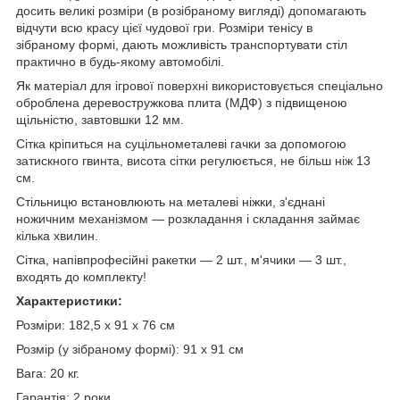
досить великі розміри (в розібраному вигляді) допомагають
відчути всю красу цієї чудової гри. Розміри тенісу в
зібраному формі, дають можливість транспортувати стіл
практично в будь-якому автомобілі.
Як матеріал для ігрової поверхні використовується спеціально
оброблена деревостружкова плита (МДФ) з підвищеною
щільністю, завтовшки 12 мм.
Сітка кріпиться на суцільнометалеві гачки за допомогою
затискного гвинта, висота сітки регулюється, не більш ніж 13
см.
Стільницю встановлюють на металеві ніжки, з'єднані
ножичним механізмом — розкладання і складання займає
кілька хвилин.
Сітка, напівпрофесійні ракетки — 2 шт., м'ячики — 3 шт.,
входять до комплекту!
Характеристики:
Розміри: 182,5 х 91 х 76 см
Розмір (у зібраному формі): 91 х 91 см
Вага: 20 кг.
Гарантія: 2 роки.