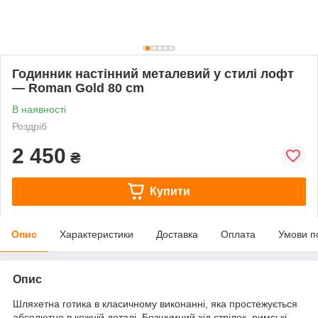
Годинник настінний металевий у стилі лофт
— Roman Gold 80 cm
В наявності
Роздріб
2 450
₴
Купити
Опис
Характеристики
Доставка
Оплата
Умови п
Опис
Шляхетна готика в класичному виконанні, яка простежується
абсолютно в кожній деталі. Безшумний хід стрілок, римські