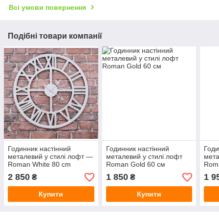
Всі умови повернення
Подібні товари компанії
Годинник настінний
Годинник настінний
Годи
металевий у стилі лофт —
металевий у стилі лофт
мета
Roman White 80 cm
Roman Gold 60 см
Roma
2 850
1 850
1 9
₴
₴
Купити
Купити