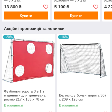
— 5 х 2 м.
Academy — 3 x 2 м
Acad
13 800
5 100
4 2
₴
₴
Купити
Купити
Акційні пропозиції та новинки
–20%
–16%
Футбольні ворота 3 в 1 з
мішенями для тренувань,
Великі футбольні ворота 307
розмір 217 x 153 x 78 см
х 209 х 125 см
В наявності
В наявності