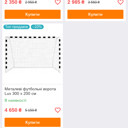
2 350
2 985
₴
₴
2 950 ₴
3 560 ₴
Купити
Купити
Топ продажів
–10%
Металеві футбольні ворота
Lux 300 х 200 см
В наявності
4 650
₴
5 150 ₴
Купити