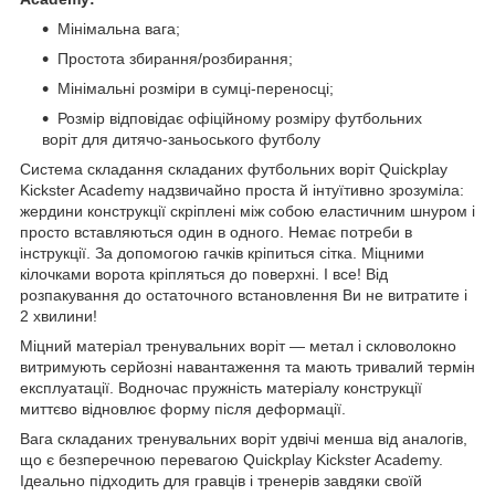
Мінімальна вага;
Простота збирання/розбирання;
Мінімальні розміри в сумці-переносці;
Розмір відповідає офіційному розміру футбольних
воріт для дитячо-заньоського футболу
Система складання складаних футбольних воріт Quickplay
Kickster Academy надзвичайно проста й інтуїтивно зрозуміла:
жердини конструкції скріплені між собою еластичним шнуром і
просто вставляються один в одного. Немає потреби в
інструкції. За допомогою гачків кріпиться сітка. Міцними
кілочками ворота кріпляться до поверхні. І все! Від
розпакування до остаточного встановлення Ви не витратите і
2 хвилини!
Міцний матеріал тренувальних воріт — метал і скловолокно
витримують серйозні навантаження та мають тривалий термін
експлуатації. Водночас пружність матеріалу конструкції
миттєво відновлює форму після деформації.
Вага складаних тренувальних воріт удвічі менша від аналогів,
що є безперечною перевагою Quickplay Kickster Academy.
Ідеально підходить для гравців і тренерів завдяки своїй