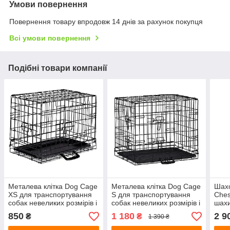
Умови повернення
Повернення товару впродовж 14 днів за рахунок покупця
Всі умови повернення
Подібні товари компанії
Металева клітка Dog Cage
Металева клітка Dog Cage
Шахо
XS для транспортування
S для транспортування
Ches
собак невеликих розмірів і
собак невеликих розмірів і
шахи
котів — 48 x 33 x 41 см
котів — 61 x 42 x 49 см
см
850
1 180
2 9
₴
₴
1 390 ₴