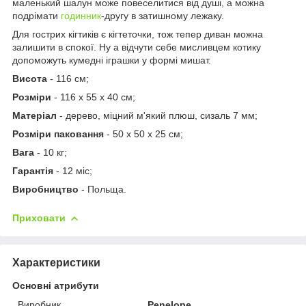
маленький шалун може повеселитися від душі, а можна
подрімати
годинник
-другу в затишному лежаку.
Для гострих кігтиків є кігтеточки, тож тепер диван можна
залишити в спокої. Ну а відчути себе мисливцем котику
допоможуть кумедні іграшки у формі мишат.
Висота
- 116 см;
Розміри
- 116 x 55 x 40 см;
Матеріал
- дерево, міцний м'який плюш, сизаль 7 мм;
Розміри паковання
- 50 x 50 x 25 см;
Вага
- 10 кг;
Гарантія
- 12 міс;
Виробництво
- Польща.
Приховати
Характеристики
Основні атрибути
Виробник
Penelope