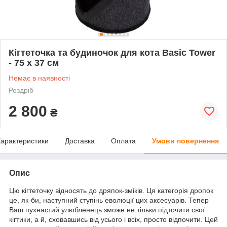
Кігтеточка та будиночок для кота Basic Tower
- 75 х 37 см
Немає в наявності
Роздріб
2 800
₴
арактеристики
Доставка
Оплата
Умови повернення
Опис
Цю кігтеточку відносять до дряпок-зміків. Ця категорія дропок
це, як-би, наступний ступінь еволюції цих аксесуарів. Тепер
Ваш пухнастий улюбленець зможе не тільки підточити свої
кігтики, а й, сховавшись від усього і всіх, просто відпочити. Цей