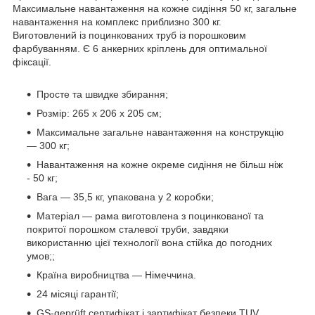
Максимальне навантаження на кожне сидіння 50 кг, загальне
навантаження на комплекс приблизно 300 кг.
Виготовлений із поцинкованих труб із порошковим
фарбуванням. Є 6 анкерних кріплень для оптимальної
фіксації.
Просте та швидке збирання;
Розмір: 265 x 206 x 205 см;
Максимальне загальне навантаження на конструкцію
— 300 кг;
Навантаження на кожне окреме сидіння не більш ніж
- 50 кг;
Вага — 35,5 кг, упакована у 2 коробки;
Матеріал — рама виготовлена з поцинкованої та
покритої порошком сталевої труби, завдяки
використанню цієї технології вона стійка до погодних
умов;;
Країна виробництва — Німеччина.
24 місяці гарантії;
GS-geprüft сертифікат і зартифікат безпеки TUV.