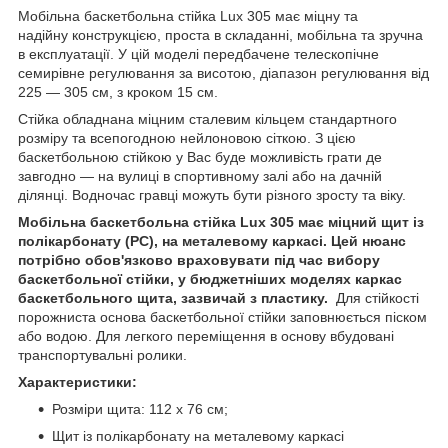
Мобільна баскетбольна стійка Lux 305 має міцну та
надійну конструкцією, проста в складанні, мобільна та зручна
в експлуатації. У цій моделі передбачене телескопічне
семирівне регулювання за висотою, діапазон регулювання від
225 — 305 см, з кроком 15 см.
Стійка обладнана міцним сталевим кільцем стандартного
розміру та всепогодною нейлоновою сіткою. З цією
баскетбольною стійкою у Вас буде можливість грати де
завгодно — на вулиці в спортивному залі або на дачній
ділянці. Водночас гравці можуть бути різного зросту та віку.
Мобільна баскетбольна стійка Lux 305 має міцний щит із
полікарбонату (РС), на металевому каркасі. Цей нюанс
потрібно обов'язково враховувати під час вибору
баскетбольної стійки, у бюджетніших моделях каркас
баскетбольного щита, зазвичай з пластику.
Для стійкості
порожниста основа баскетбольної стійки заповнюється піском
або водою. Для легкого переміщення в основу вбудовані
транспортувальні ролики.
Характеристики:
Розміри щита: 112 х 76 см;
Щит із полікарбонату на металевому каркасі