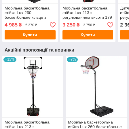
Мобільна баскетбольна
Мобільна баскетбольна
Дитя
стійка Lux 260
стійка Lux 213 з
стій
баскетбольне кільце з
регулюванням висоти 179
регу
регулюванням висоти
— 213 см
4 985
3 250
2 3
₴
₴
5 370 ₴
3 750 ₴
Купити
Купити
Акційні пропозиції та новинки
–13%
–7%
Мобільна баскетбольна
Мобільна баскетбольна
стійка Lux 213 з
стійка Lux 260 баскетбольне