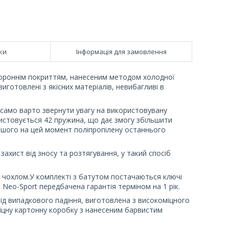
ки
Інформація для замовлення
стороннім покриттям, нанесеним методом холодної
иготовлені з якісних матеріалів, невибагливі в
к само варто звернути увагу на використовувану
ристовується 42 пружина, що дає змогу збільшити
ішого на цей момент поліпропілену останнього
захист від зносу та розтягування, у такий спосіб
 чохлом.У комплекті з батутом постачаються ключі
 Neo-Sport передбачена гарантія терміном на 1 рік.
 від випадкового падіння, виготовлена з високоміцного
 міцну картонну коробку з нанесеним барвистим