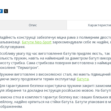
Опис
Характеристи
Надійність конструкції забезпечує міцна рама з полімерним дво
гальванізації.
Батути Neo-Sport
зарекомендували себе як надійні, в
обслуговуванні.
Особливу увагу під час виготовлення батутів приділяє якість, та
кількість пружин, навіть на найменший за діаметром батуті вико
висоту стрибка. Сама стрибкова поверхня виготовлена з найміцн
покоління "Перматрон".
Пружини виготовлені з високоякісної сталі, які мають підвищений 
даючи змогу продовжити термін експлуатації
батута
.
Для гарантування безпеки користувача пружини закриті захисним
для збирання та докладна інструкція російською мовою. На батуті
Захисна сітка в комплекті гарантує безпеку вас і ваших близьких
нейлону, надійно кріпиться на стійки батута. Батути упаковані в
зображенням.