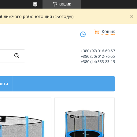
Кошик
йближчого робочого дня (сьогодні).
Кошик
+380 (97) 016-69-57
+380 (50) 012-76-55
+380 (44) 333-83-19
акти