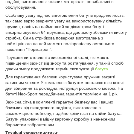
надійні, виготовлені з якісних матеріалів, невибагливі в
обслуговуванні.
Особливу увагу під час виготовлення батутів приділяє якість,
так само варто звернути увагу на використовувану кількість
пружин, навіть на найменший за діаметром батуті
використовується 64 пружина, що дає змогу збільшити висоту
стрибка. Сама стрибкова поверхня виготовлена з
найміцнішого на цей момент поліпропілену останнього
покоління "Перматрон".
Пружини виготовлені з високоякісної сталі, які мають
підвищений захист від зносу та розтягування, у такий спосіб
даючи змогу продовжити термін експлуатації
батута
.
Для гарантування безпеки користувача пружини закриті
захисним чохлом.У комплекті з батутом постачаються ключі
для збирання та докладна інструкція російською мовою. На
батуті Neo-Sport передбачена гарантія терміном на 1 рік.
Захисна сітка в комплекті гарантує безпеку вас і ваших
близьких від випадкового падіння, виготовлена з
високоміцного нейлону, надійно кріпиться на стійки батута.
Батути упаковані в міцну картонну коробку з нанесеним
барвистим зображенням.
Технічні характеристики: