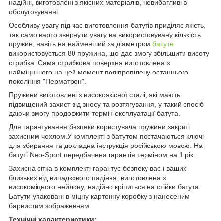
надійні, виготовлені з якісних матеріалів, невибагливі в
обслуговуванні.
Особливу увагу під час виготовлення батутів приділяє якість,
так само варто звернути увагу на використовувану кількість
пружин, навіть на найменший за діаметром
батуте
використовується 80 пружина, що дає змогу збільшити висоту
стрибка. Сама стрибкова поверхня виготовлена з
найміцнішого на цей момент поліпропілену останнього
покоління "Перматрон".
Пружини виготовлені з високоякісної сталі, які мають
підвищений захист від зносу та розтягування, у такий спосіб
даючи змогу продовжити термін експлуатації батута.
Для гарантування безпеки користувача пружини закриті
захисним чохлом.У комплекті з батутом постачаються ключі
для збирання та докладна інструкція російською мовою. На
батуті Neo-Sport передбачена гарантія терміном на 1 рік.
Захисна сітка в комплекті гарантує безпеку вас і ваших
близьких від випадкового падіння, виготовлена з
високоміцного нейлону, надійно кріпиться на стійки батута.
Батути упаковані в міцну картонну коробку з нанесеним
барвистим зображенням.
Технічні характеристики: