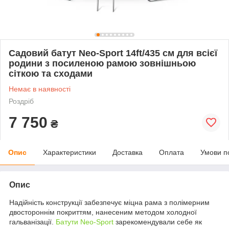
Садовий батут Neo-Sport 14ft/435 см для всієї
родини з посиленою рамою зовнішньою
сіткою та сходами
Немає в наявності
Роздріб
7 750
₴
Опис
Характеристики
Доставка
Оплата
Умови п
Опис
Надійність конструкції забезпечує міцна рама з полімерним
двостороннім покриттям, нанесеним методом холодної
гальванізації.
Батути Neo-Sport
зарекомендували себе як