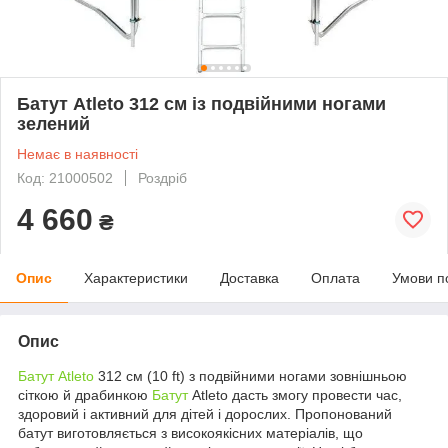
Батут Atleto 312 см із подвійними ногами
зелений
Немає в наявності
Код: 21000502
Роздріб
4 660
₴
Опис
Характеристики
Доставка
Оплата
Умови п
Опис
Батут Atleto
312 см (10 ft) з подвійними ногами зовнішньою
сіткою й драбинкою
Батут
Atleto дасть змогу провести час,
здоровий і активний для дітей і дорослих. Пропонований
батут виготовляється з високоякісних матеріалів, що