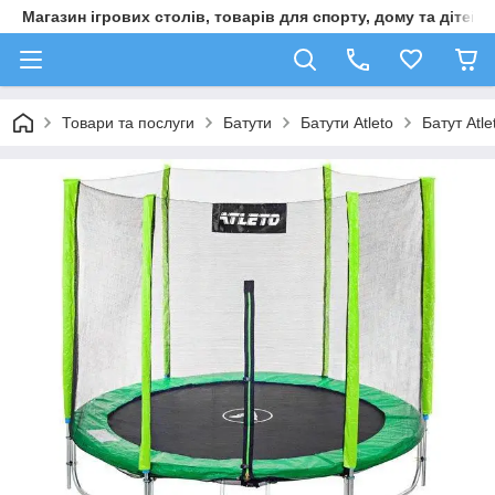
Магазин ігрових столів, товарів для спорту, дому та дітей
Товари та послуги
Батути
Батути Atleto
Батут Atl