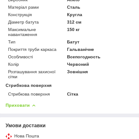
Матеріал рами
Сталь
Конструкція
Кругла
Діаметр батута
312 см
Максимальне
150 кг
навантаження
Тип
Батут
Покриття труби каркаса
Гальванічне
Особливості
Всепогодность
Колір
Червоний
Розташування захисної
Зовнішня
сітки
Стрибкова поверхня
Стрибкова поверхня
Сітка
Приховати
Умови доставки
Нова Пошта