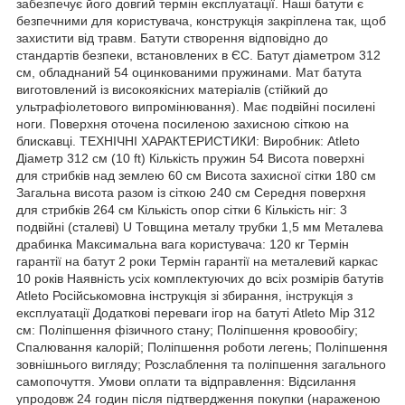
забезпечує його довгий термін експлуатації. Наші батути є
безпечними для користувача, конструкція закріплена так, щоб
захистити від травм. Батути створення відповідно до
стандартів безпеки, встановлених в ЄС. Батут діаметром 312
см, обладнаний 54 оцинкованими пружинами. Мат батута
виготовлений із високоякісних матеріалів (стійкий до
ультрафіолетового випромінювання). Має подвійні посилені
ноги. Поверхня оточена посиленою захисною сіткою на
блискавці. ТЕХНІЧНІ ХАРАКТЕРИСТИКИ: Виробник: Atleto
Діаметр 312 см (10 ft) Кількість пружин 54 Висота поверхні
для стрибків над землею 60 см Висота захисної сітки 180 см
Загальна висота разом із сіткою 240 см Середня поверхня
для стрибків 264 см Кількість опор сітки 6 Кількість ніг: 3
подвійні (сталеві) U Товщина металу трубки 1,5 мм Металева
драбинка Максимальна вага користувача: 120 кг Термін
гарантії на батут 2 роки Термін гарантії на металевий каркас
10 років Наявність усіх комплектуючих до всіх розмірів батутів
Atleto Російськомовна інструкція зі збирання, інструкція з
експлуатації Додаткові переваги ігор на батуті Atleto Mip 312
см: Поліпшення фізичного стану; Поліпшення кровообігу;
Спалювання калорій; Поліпшення роботи легень; Поліпшення
зовнішнього вигляду; Розслаблення та поліпшення загального
самопочуття. Умови оплати та відправлення: Відсилання
упродовж 24 годин після підтвердження покупки (нараженою