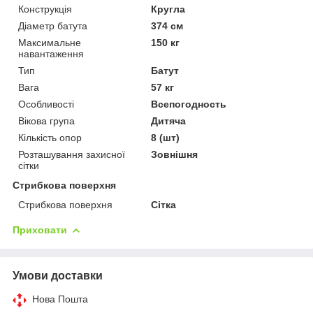
Конструкція
Кругла
Діаметр батута
374 см
Максимальне
150 кг
навантаження
Тип
Батут
Вага
57 кг
Особливості
Всепогодность
Вікова група
Дитяча
Кількість опор
8 (шт)
Розташування захисної
Зовнішня
сітки
Стрибкова поверхня
Стрибкова поверхня
Сітка
Приховати
Умови доставки
Нова Пошта