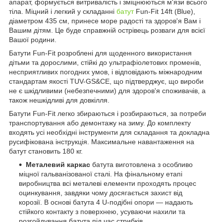
апарат, формується витривалість і зміцнюються м'язи всього
тіла. Міцний і легкий у складанні
батут
Fun-Fit 14ft (Blue),
діаметром 435 см, принесе море радості та здоров'я Вам і
Вашим дітям. Це буде справжній острівець розваги для всієї
Вашої родини.
Батути Fun-Fit розроблені для щоденного використання
дітьми та дорослими, стійкі до ультрафіолетових променів,
несприятливих погодних умов, і відповідають міжнародним
стандартам якості TUV-GS&CE, що підтверджує, що вироби
не є шкідливими (небезпечними) для здоров'я споживачів, а
також нешкідливі для довкілля.
Батути Fun-Fit легко збираються і розбираються, за потреби
транспортування або демонтажу на зиму. До комплекту
входять усі необхідні інструменти для складання та докладна
русифікована інструкція. Максимальне навантаження на
батут становить 180 кг.
Металевий каркас
батута виготовлена з особливо
міцної гальванізованої сталі. На фінальному етапі
виробництва всі металеві елементи проходять процес
оцинкування, завдяки чому досягається захист від
корозії. В основі батута 4 U-подібні опори — надають
стійкого контакту з поверхнею, усуваючи нахили та
розгойдування батута під час стрибків.