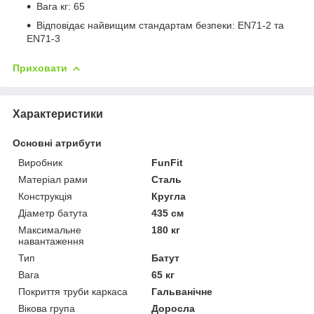
Вага кг: 65
Відповідає найвищим стандартам безпеки: EN71-2 та
EN71-3
Приховати
Характеристики
Основні атрибути
Виробник
FunFit
Матеріал рами
Сталь
Конструкція
Кругла
Діаметр батута
435 см
Максимальне
180 кг
навантаження
Тип
Батут
Вага
65 кг
Покриття труби каркаса
Гальванічне
Вікова група
Доросла