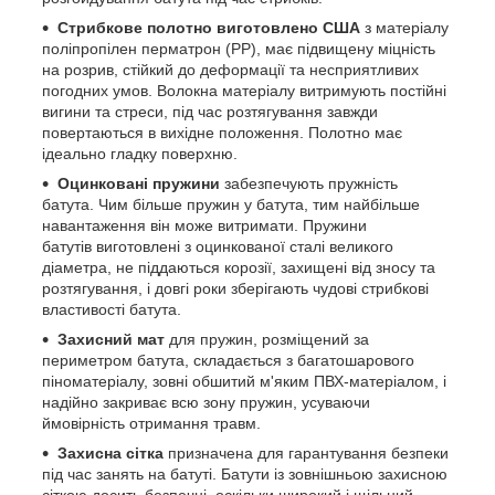
Стрибкове полотно виготовлено США
з матеріалу
поліпропілен перматрон (PP), має підвищену міцність
на розрив, стійкий до деформації та несприятливих
погодних умов. Волокна матеріалу витримують постійні
вигини та стреси, під час розтягування завжди
повертаються в вихідне положення. Полотно має
ідеально гладку поверхню.
Оцинковані пружини
забезпечують пружність
батута. Чим більше пружин у батута, тим найбільше
навантаження він може витримати. Пружини
батутів виготовлені з оцинкованої сталі великого
діаметра, не піддаються корозії, захищені від зносу та
розтягування, і довгі роки зберігають чудові стрибкові
властивості батута.
Захисний мат
для пружин, розміщений за
периметром батута, складається з багатошарового
піноматеріалу, зовні обшитий м'яким ПВХ-матеріалом, і
надійно закриває всю зону пружин, усуваючи
ймовірність отримання травм.
Захисна сітка
призначена для гарантування безпеки
під час занять на батуті. Батути із зовнішньою захисною
сіткою досить безпечні, оскільки широкий і щільний