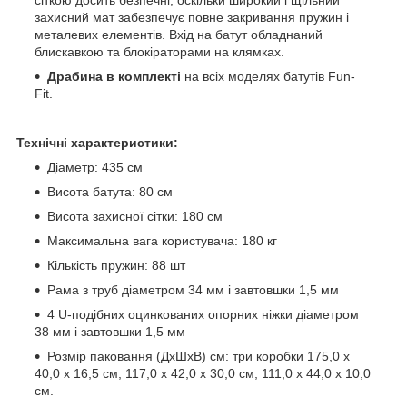
захисний мат забезпечує повне закривання пружин і
металевих елементів. Вхід на батут обладнаний
блискавкою та блокіраторами на клямках.
Драбина в комплекті
на всіх моделях батутів Fun-
Fit.
Технічні характеристики:
Діаметр: 435 см
Висота батута: 80 см
Висота захисної сітки: 180 см
Максимальна вага користувача: 180 кг
Кількість пружин: 88 шт
Рама з труб діаметром 34 мм і завтовшки 1,5 мм
4 U-подібних оцинкованих опорних ніжки діаметром
38 мм і завтовшки 1,5 мм
Розмір паковання (ДхШхВ) см: три коробки 175,0 х
40,0 х 16,5 см, 117,0 х 42,0 х 30,0 см, 111,0 х 44,0 х 10,0
см.