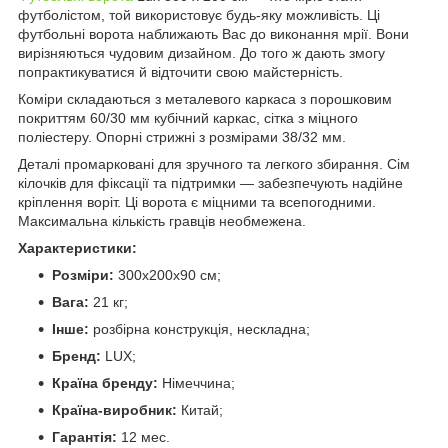
футболістом, той використовує будь-яку можливість. Ці
футбольні ворота наближають Вас до виконання мрії. Вони
вирізняються чудовим дизайном. До того ж дають змогу
попрактикуватися й відточити свою майстерність.
Коміри складаються з металевого каркаса з порошковим
покриттям 60/30 мм кубічний каркас, сітка з міцного
поліестеру. Опорні стрижні з розмірами 38/32 мм.
Деталі промарковані для зручного та легкого збирання. Сім
кілочків для фіксації та підтримки — забезпечують надійне
кріплення воріт. Ці ворота є міцними та всепогодними.
Максимальна кількість гравців необмежена.
Характеристики:
Розміри:
300x200x90 см;
Вага:
21 кг;
Інше:
розбірна конструкція, нескладна;
Бренд:
LUX;
Країна бренду:
Німеччина;
Країна-виробник:
Китай;
Гарантія:
12 мес.