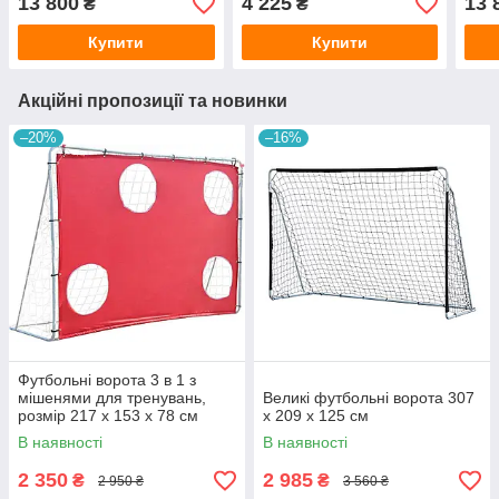
13 800
4 225
13 
₴
₴
Купити
Купити
Акційні пропозиції та новинки
–20%
–16%
Футбольні ворота 3 в 1 з
мішенями для тренувань,
Великі футбольні ворота 307
розмір 217 x 153 x 78 см
х 209 х 125 см
В наявності
В наявності
2 350
2 985
₴
₴
2 950 ₴
3 560 ₴