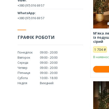
+380 (97) 016 69 57
+380 (97) 016 69 57
М'яка л
ГРАФІК РОБОТИ
із подуш
сірий
1 704 ₴
Понеділок
09:00
20:00
В наявнос
Вівторок
09:00
20:00
Середа
09:00
20:00
Четвер
09:00
20:00
Пʼятниця
09:00
20:00
Субота
10:00
18:00
Неділя
Вихідний