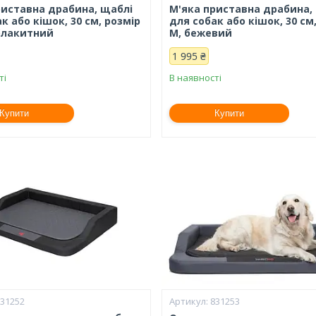
риставна драбина, щаблі
М'яка приставна драбина,
к або кішок, 30 см, розмір
для собак або кішок, 30 см
-блакитний
М, бежевий
1 995 ₴
ті
В наявності
Купити
Купити
831252
831253