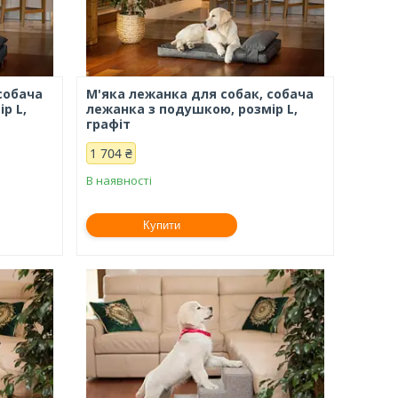
собача
М'яка лежанка для собак, собача
р L,
лежанка з подушкою, розмір L,
графіт
1 704 ₴
В наявності
Купити