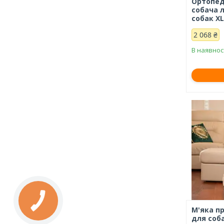
Ортопед
собача 
собак X
2 068 ₴
В наявнос
М'яка п
для соба