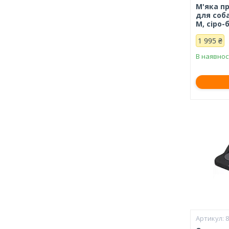
М'яка п
для соба
М, сіро
1 995 ₴
В наявнос