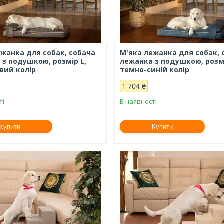
ежанка для собак, собача
М'яка лежанка для собак, 
 з подушкою, розмір L,
лежанка з подушкою, розмі
вий колір
темно-синій колір
1 704 ₴
ті
В наявності
Купити
Купити