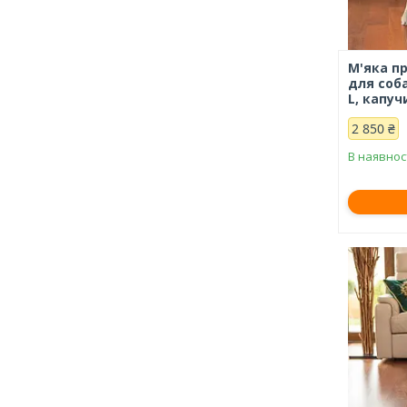
М'яка п
для соба
L, капуч
2 850 ₴
В наявнос