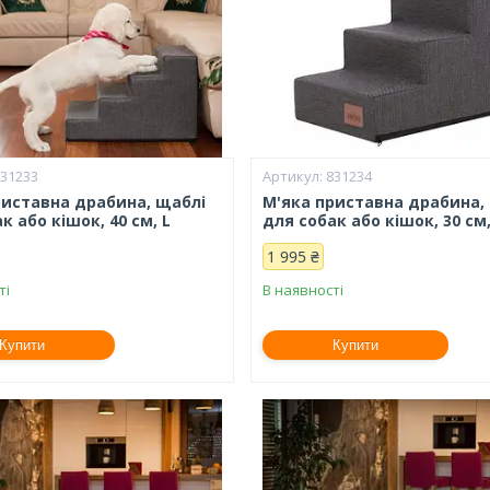
831233
831234
риставна драбина, щаблі
М'яка приставна драбина,
к або кішок, 40 см, L
для собак або кішок, 30 см
1 995 ₴
ті
В наявності
Купити
Купити