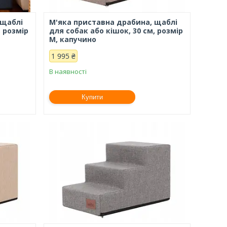
 щаблі
М'яка приставна драбина, щаблі
, розмір
для собак або кішок, 30 см, розмір
М, капучино
1 995 ₴
В наявності
Купити