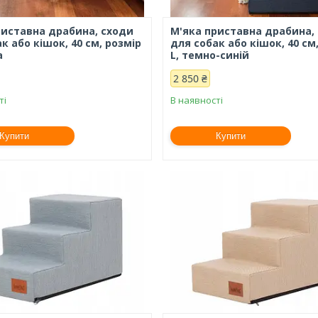
риставна драбина, сходи
М'яка приставна драбина,
к або кішок, 40 см, розмір
для собак або кішок, 40 см
а
L, темно-синій
2 850 ₴
ті
В наявності
Купити
Купити