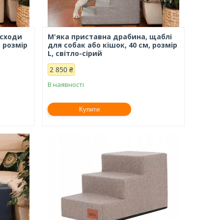
 сходи
М'яка приставна драбина, щаблі
, розмір
для собак або кішок, 40 см, розмір
L, світло-сірий
2 850 ₴
В наявності
Купити