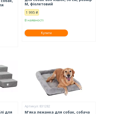
собак,
М, фіолетовий
ля
1 995 ₴
В наявності
Купити
831282
блі для
М'яка лежанка для собак, собача