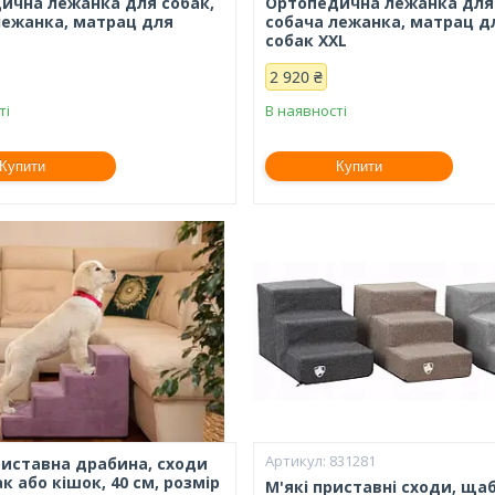
ична лежанка для собак,
Ортопедична лежанка для 
лежанка, матрац для
собача лежанка, матрац д
L
собак ХXL
2 920 ₴
ті
В наявності
Купити
Купити
831281
риставна драбина, сходи
к або кішок, 40 см, розмір
М'які приставні сходи, ща