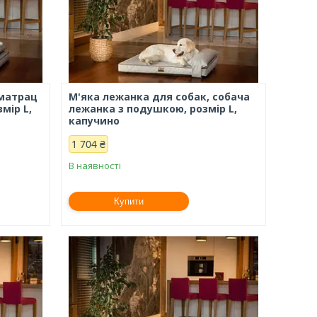
 матрац
М'яка лежанка для собак, собача
мір L,
лежанка з подушкою, розмір L,
капучино
1 704 ₴
В наявності
Купити