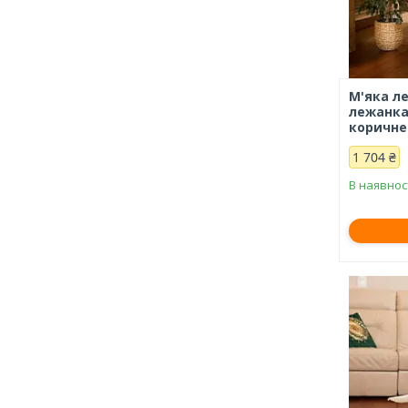
М'яка л
лежанка
коричне
1 704 ₴
В наявнос