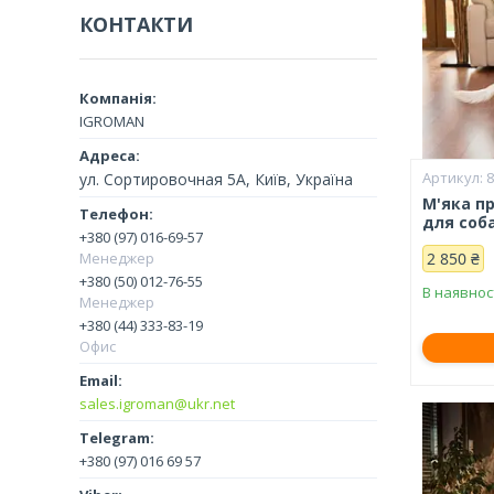
КОНТАКТИ
IGROMAN
ул. Сортировочная 5А, Київ, Україна
М'яка п
для соба
+380 (97) 016-69-57
Менеджер
2 850 ₴
+380 (50) 012-76-55
В наявнос
Менеджер
+380 (44) 333-83-19
Офис
sales.igroman@ukr.net
+380 (97) 016 69 57