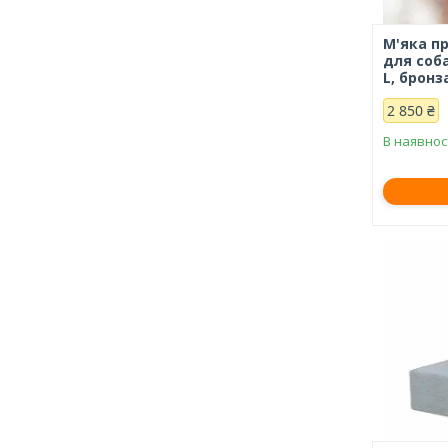
М'яка п
для соба
L, бронз
2 850 ₴
В наявнос