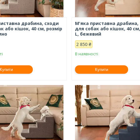
риставна драбина, сходи
М'яка приставна драбина,
к або кішок, 40 см, розмір
для собак або кішок, 40 см
ино
L, бежевий
2 850 ₴
ті
В наявності
Купити
Купити