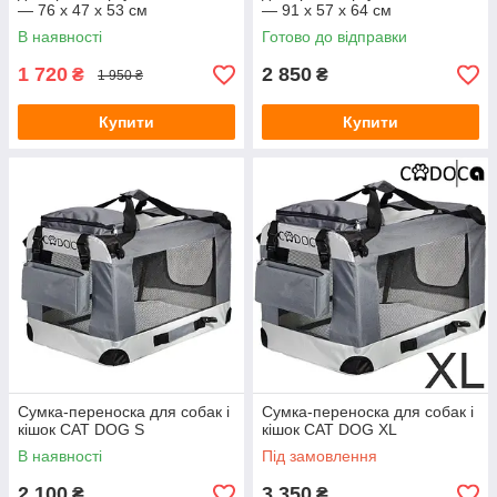
— 76 x 47 x 53 см
— 91 x 57 x 64 см
В наявності
Готово до відправки
1 720
2 850
₴
₴
1 950 ₴
Купити
Купити
Сумка-переноска для собак і
Сумка-переноска для собак і
кішок CAT DOG S
кішок CAT DOG XL
В наявності
Під замовлення
2 100
3 350
₴
₴