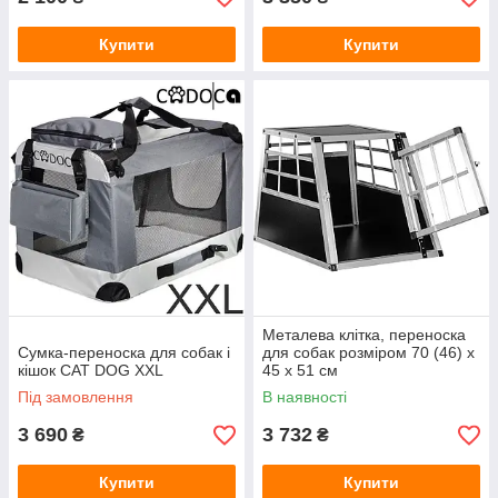
Купити
Купити
Металева клітка, переноска
Сумка-переноска для собак і
для собак розміром 70 (46) х
кішок CAT DOG XXL
45 х 51 см
Під замовлення
В наявності
3 690
3 732
₴
₴
Купити
Купити